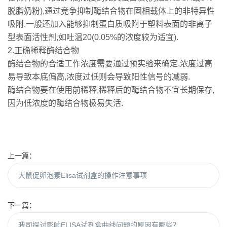
脱脂奶粉),通过竞争抑制酶结合物在固相载体上的非特异性
吸附.一般还加入能够抑制蛋白质吸附于塑料表面的非离子
型表面活性剂,如吐温20(0.05%的浓度较为适宜).
2.正确稀释酶结合物
酶结合物的合适工作浓度需要通过预实验来确定,浓度过高
易导致本底偏高,浓度过低则会导致阳性信号的减弱.
酶结合物要在使用前稀释,稀释后的酶结合物不宜长期保存,
因为低浓度的酶结合物极易失活.
上一篇：
大鼠促卵泡素Elisa试剂盒的操作注意事项
下一篇：
我司探讨影响ELISA试剂盒曲线问题的原因有哪些？