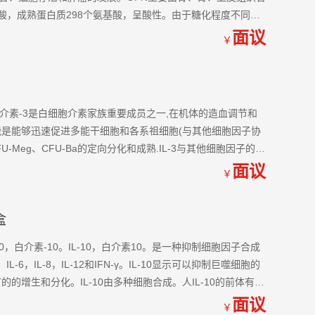
基酸，成熟蛋白质298个氨基酸，呈酸性。由于糖化程度不同，
面议
￥
细胞介素-3是白细胞介素家族重要成员之一,在机体的造血调节和
能是能够迅速促进多能干细胞和各系祖细胞(与其他细胞因子协
CFU-Meg、CFU-Ba的定向分化和成熟.IL-3与其他细胞因子的联
和血小板。
面议
￥
盒
-10，白介素-10。IL-10，白介素10。是一种抑制细胞因子合成
L-6，IL-8，IL-12和IFN-γ。IL-10显示可以抑制巨噬细胞的
的增生和分化。IL-10由多种细胞合成。人IL-10的前体有
面议
￥