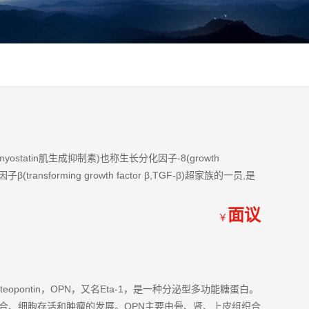
ostatin肌生成抑制素)也称生长分化因子-8(growth
生长因子β(transforming growth factor β,TGF-β)超家族的一员,是
面议
￥
eopontin，OPN，又名Eta-1，是一种分泌型多功能糖蛋白。
合、细胞存活和肿瘤的发展。OPN主要由骨、肾、上皮组织合