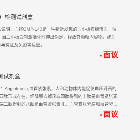
62P）检测试剂盒
检测试剂盒说明：血浆GMP-140是一种新近发现的血小板膜糖蛋白，位
，当血小板受刺激活化时伸出伪足，释放其颗粒内容物，成为
参与炎症及免疫等反应。
面议
￥
测试剂盒
Angiotensin,血管紧张素，人和动物体内能促使血压升高的
四肽形式存在，经降解去掉羧端四肽得到的十肽是血管紧张素
端二肽得到的八肽是血管紧张素Ⅱ。血管紧张素原和血管紧张
有使血管平滑肌收缩的能力。
面议
￥