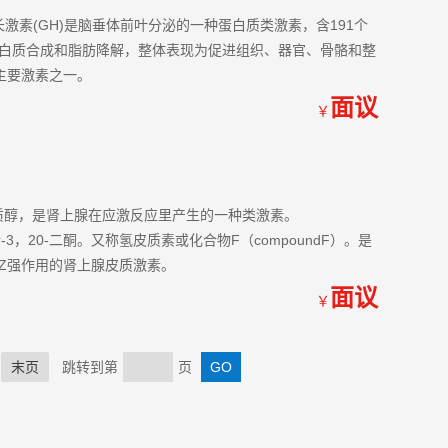
激素(GH)是脑垂体前叶分泌的一种蛋白质类激素，含191个
白质合成和脂肪降解，整体表现为促进组织、器官、骨骼和整
主要激素之一。
面议
￥
：皮质醇，是肾上腺在应激反应里产生的一种类激素。
-娠烯-3，20-二酮。又称氢皮质素或化合物F（compoundF）。是
Z强作用的肾上腺皮质激素。
面议
￥
末页
跳转到第
页