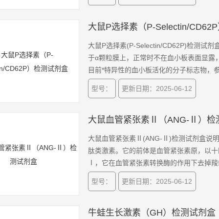
大鼠P选择素（P-Selectin/CD
大鼠P选择素(P-Selectin/CD62P)
于α颗粒膜上，正常时不在血小板表面显露
目前*特异性的血小板活化的分子标志物，
型号：
更新日期：2025-06-12
大鼠血管紧张素Ⅱ（ANG-Ⅱ）检
大鼠血管紧张素Ⅱ(ANG-Ⅱ)检测试剂盒说明：
肽类激素。它的前体是血管紧张素原，以十
Ⅰ，它在血管紧张素转换酶的作用下去掉羧
素Ⅰ都没有生理作用，而血管紧张素Ⅱ却具
型号：
更新日期：2025-06-12
牛蛙生长激素（GH）检测试剂盒