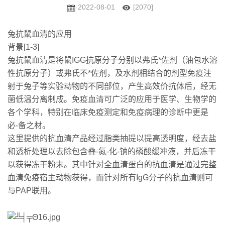
2022-08-01
[2070]
兔抗鼠血清的应用
背景[1-3]
兔抗鼠血清是将鼠IGG抗原分子分别以弗氏*佐剂（油包水溶
性抗原分子）或弗氏不*佐剂，及水剂相结合的剂型免疫注
射于兔子等实验动物的不同部位，产生高效价抗体后，经无
菌低温分离制成。免疫血清可广泛的应用于医学、生物学的
各个学科，特别在临床免疫测定和免疫病理的诊断中更是
必-备
之材。
这里提供的抗血清产品经过脂类抽提以提高透明度，经去盐
和透析处理以去除包含叠-氮-化-钠的磷酸缓冲液，并后冻干
以获得冻干粉末。其中针对全血清蛋白的抗血清是通过完整
血清免疫宿主动物获得，而针对所有IgG分子的抗血清则可
与PAP联用。