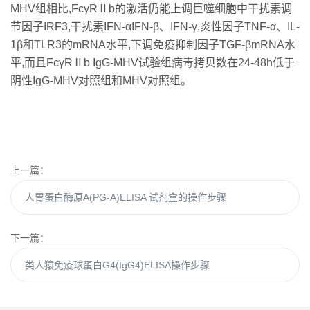
MHV组相比,FcγRⅡb的激活仍能上调巨噬细胞中干扰素调
节因子IRF3,干扰素IFN-αIFN-β、IFN-γ,炎性因子TNF-α、IL-
1β和TLR3的mRNA水平,下调免疫抑制因子TGF-βmRNA水
平,而且FcγRⅡb IgG-MHV试验组病毒拷贝数在24-48h低于
阴性IgG-MHV对照组和MHV对照组。
上一篇：
人胃蛋白酶原A(PG-A)ELISA 试剂盒的操作步骤
下一篇：
类人猿免疫球蛋白G4(IgG4)ELISA操作步骤