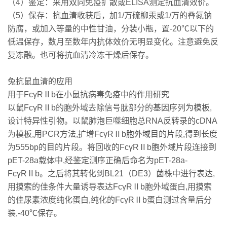
（4）鉴定：采用双向免疫扩散或ELISA测定抗血清效价。
（5）保存：抗血清收获后，加1/万硫柳汞或1/万的叠氮钠
防腐，或加入等量的中性甘油，分装小瓶，置-20℃以下的
低温保存，数月至数年内抗体效价无明显变化。注意避免反
复冻融。也可将抗血清冷冻干燥后保存。
兔抗鼠血清的应用
用于FcγRⅡb在小鼠抗病毒免疫中的作用研究
以鼠FcγRⅡb的胞外域去除信号肽部分的基因序列为模板,
设计特异性引物。以鼠肺泡巨噬细胞总RNA反转录的cDNA
为模板,用PCR方法,扩增FcγRⅡb胞外域目的片段,得到长度
为555bp的目的片段。将回收的FcγRⅡb胞外域片段连接到
pET-28a载体中,经鉴定测序正确后命名为pET-28a-
FcγRⅡb。之后将其转化到BL21（DE3）菌株中进行表达,
用摸索的佳条件大量诱导表达FcγRⅡb胞外域蛋白,用摸索
的佳尿素浓度纯化蛋白,纯化的FcγRⅡb蛋白测过含量后分
装,-40℃保存。