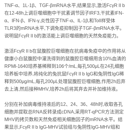
TNF-α、1L-1β、TGF-βmRNA水平,结果显示,激活FcγRⅡb
在12-48h上调巨噬细胞中干扰素调节因子IRF3,干扰素IFN-
α、IFN-β、IFN-γ,炎性因子TNF-α、IL-1β,和Toll样受体
TLR3的mRNA水平,下调免疫抑制因子TGF-βmRNA水平。
说明鼠FcγRⅡb的激活能上调巨噬细胞的天然免疫能力。
激活FcγRⅡb在鼠腹腔巨噬细胞在抗病毒免疫中的作用将从
健康小白鼠腹腔中灌洗得到的鼠腹腔巨噬细用含10%血清的
RPMI-1640培养基稀释到106个/mL,每孔500μL在24孔细胞
培养板中培养,将纯化的兔抗鼠FcγRⅡb IgG和兔阴性IgG稀
释到500μg/mL,每孔200μL处理鼠腹腔巨噬细胞,作用2h后弃
去上清,然后接种MHV,培养2h后将其弃去并补加维持液。
分别在补加病毒维持液后的12、24、36、48h时,收取各孔
细胞并提取总RNA反转录成cDNA,采用RT-qPCR方法测定
MHV的拷贝数和天然免疫相关细胞因子的mRNA水平。结
果显示,FcγRⅡb IgG-MHV试验组与兔阴性IgG-MHV组和