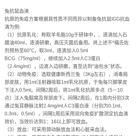
兔抗鼠血清
抗原的免疫方案根据其性质不同而异以制备兔抗鼠IGG抗血
清为例:
（1）抗原乳化：称取羊毛脂10g于研钵中，、逐滴加入石
腊油40ml，逐滴研磨，高压灭菌后备用。将上述不*福氏佐
剂预热至60℃，取3ml，逐滴加入0.5ml
BCG（75mg/ml），继续加入2.5ml人C3蛋白
（2.4mg/ml），边滴入边研磨，直至达到“油包水"状态。
（2）动物免疫：选取健康新西兰兔（3Kg左右），消毒局
部皮肤，用1ml注射器吸取1ml乳化抗原，于兔每只脚掌皮
下注入0.5ml。间隔2周后，将1ml乳化抗原多点（5－10
点）注入兔腘窝及背部皮下。间隔2周后，在1周内分别3次
通过兔耳静脉注射2.4mg/ml人C3蛋白液（分别为0.1ml、
0.3ml、0.5ml），间隔1周后采用双向免疫扩散测定抗血清
效价，当效价达到1：16以上即可放血。
（3）放血：可采用颈动脉放血法和心脏采血法。