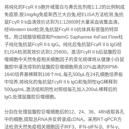
将纯化的FcγRⅡb胞外域蛋白与弗氏佐剂按1:1.2的比例制成
免疫原,按1mg/kg免疫新西兰大白兔,经ELISA方法检测,兔抗
鼠FcγRⅡb血清效价达到为1:12800时大量采血收集血清。
经Western blot检测,兔抗鼠FcγRⅡb抗体具有很强的特异
性。用过硫酸铵粗提和ProteinG Sapharose 4xFast Flow柱
子纯化兔抗鼠FcγRⅡb IgG。纯化后兔抗鼠FcγRⅡb IgG经
ELISA检测其效价达到1:25600。激活FcγRⅡb后鼠腹腔巨
噬细胞中天然免疫相关细胞因子的变化规律将从健康小白鼠
腹腔中灌洗得到的鼠腹腔巨噬细胞用含10%血清的RPMI-
1640培养基稀释到106个/mL,每孔500μL在24孔细胞培养板
中培养,将纯化的兔抗鼠FcγRⅡb IgG和兔阴性IgG稀释到
500μg/mL,激活组和阴性对照组每孔加入200uL稀释后的
IgG,处理鼠腹腔巨噬细胞。
分别在处理鼠腹腔巨噬细胞后的12、24、36、48h收取各孔
中的细胞,提取总RNA并反转录成cDNA。采用RT-qPCR方
法检测天然免疫相关细胞因子IRF3、IFN-αIFN-β、IFN-γ、