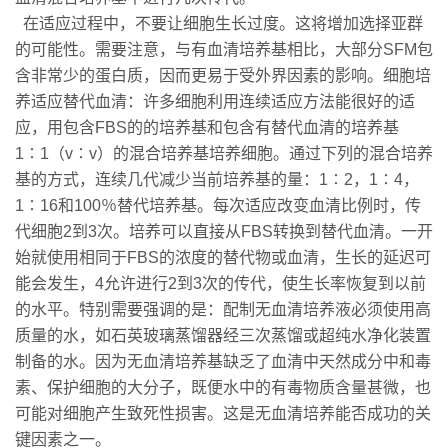
在适应过程中，不要让细胞生长过度。这将增加选择亚群
的可能性。需要注意，与有血清培养基相比，大部分SFM包
含非常少的蛋白质，因而更易于受外界因素的影响。细胞培
养适应替代血清：许多细胞利用连续适应方法能很好的适
应，用包含FBS的的培养基和包含有替代血清的培养基
1∶1（v∶v）的混合培养基培养细胞。通过下列的混合培养
基的方式，连续几代减少当前培养基的量：1∶2，1∶4，
1∶16和100％替代培养基。每次适应改变血清比例时，传
代细胞2到3次。培养可以直接从FBS转换到替代血清。一开
始就使用相同于FBS的浓度的替代物或血清，生长的延迟可
能会发生，4允许进行2到3次的传代，使生长率恢复到以前
的水平。特别需要强调的是：配制无血清培养液必须使用高
质量的水，如石英玻璃蒸馏器经三次蒸馏或超纯水净化装置
制备的水。因为无血清培养基缺乏了血清中天然成分中和毒
素、保护细胞的大分子，既便水中的有毒物质含量甚微，也
可能对细胞产生致死性损害。这是无血清培养能否成功的关
键因素之一。