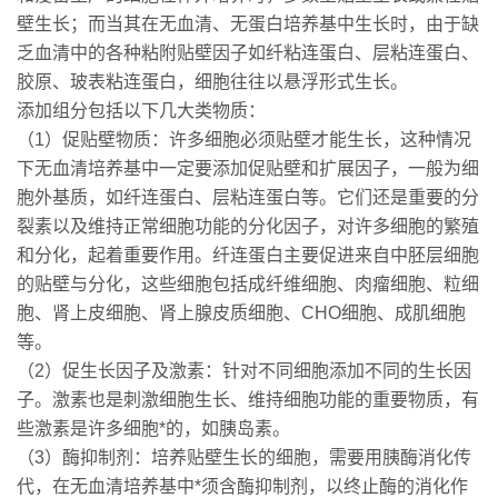
壁生长；而当其在无血清、无蛋白培养基中生长时，由于缺
乏血清中的各种粘附贴壁因子如纤粘连蛋白、层粘连蛋白、
胶原、玻表粘连蛋白，细胞往往以悬浮形式生长。
添加组分包括以下几大类物质：
（1）促贴壁物质：许多细胞必须贴壁才能生长，这种情况
下无血清培养基中一定要添加促贴壁和扩展因子，一般为细
胞外基质，如纤连蛋白、层粘连蛋白等。它们还是重要的分
裂素以及维持正常细胞功能的分化因子，对许多细胞的繁殖
和分化，起着重要作用。纤连蛋白主要促进来自中胚层细胞
的贴壁与分化，这些细胞包括成纤维细胞、肉瘤细胞、粒细
胞、肾上皮细胞、肾上腺皮质细胞、CHO细胞、成肌细胞
等。
（2）促生长因子及激素：针对不同细胞添加不同的生长因
子。激素也是刺激细胞生长、维持细胞功能的重要物质，有
些激素是许多细胞*的，如胰岛素。
（3）酶抑制剂：培养贴壁生长的细胞，需要用胰酶消化传
代，在无血清培养基中*须含酶抑制剂，以终止酶的消化作