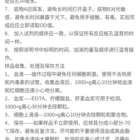
反应孔中吸水。
7． 底物A应挥发，避免长时间打开盖子。底物B对光敏
感，避免长时间暴露于光下。避免用手接触，有毒。实验完
成后应立即读取OD值。
8． 加入试剂的顺序应一致，以保证所有反应板孔温育的时
间一样。
9． 按照说明书中标明的时间、加液的量及顺序进行温育操
作。
样品收集、处理及保存方法
1、 血清-----操作过程中避免任何细胞刺激。使用不含热原
和内毒素的试管。收集血液后，1000×g离心10分钟将血清
和红细胞迅速小心地分离。
2、 血浆-----EDTA、柠檬酸盐、肝素血浆可用于检测。
1000×g离心30分钟去除颗粒。
3、 细胞上清液---1000×g离心10分钟去除颗粒和聚合物。
4、 保存------如果样品不立即使用，应将其分成小部分-70
℃保存，避免反复冷冻。尽可能的不要使用溶血或高血脂
血。如果血清中大量颗粒，检测前先离心或过滤。不要在