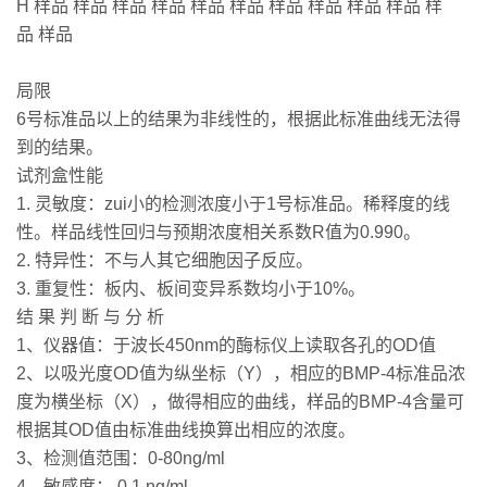
H 样品 样品 样品 样品 样品 样品 样品 样品 样品 样品 样
品 样品
局限
6号标准品以上的结果为非线性的，根据此标准曲线无法得
到的结果。
试剂盒性能
1. 灵敏度：zui小的检测浓度小于1号标准品。稀释度的线
性。样品线性回归与预期浓度相关系数R值为0.990。
2. 特异性：不与人其它细胞因子反应。
3. 重复性：板内、板间变异系数均小于10%。
结 果 判 断 与 分 析
1、仪器值：于波长450nm的酶标仪上读取各孔的OD值
2、以吸光度OD值为纵坐标（Y），相应的BMP-4标准品浓
度为横坐标（X），做得相应的曲线，样品的BMP-4含量可
根据其OD值由标准曲线换算出相应的浓度。
3、检测值范围：0-80ng/ml
4、敏感度： 0.1 ng/ml