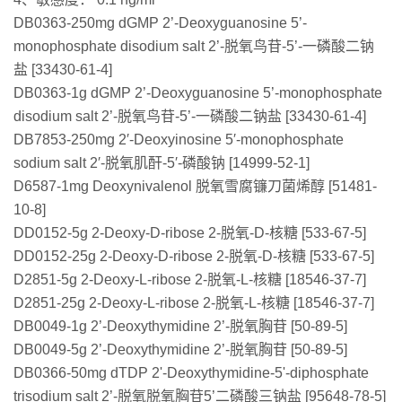
DB0363-250mg dGMP 2’-Deoxyguanosine 5’-
monophosphate disodium salt 2’-脱氧鸟苷-5’-一磷酸二钠
盐 [33430-61-4]
DB0363-1g dGMP 2’-Deoxyguanosine 5’-monophosphate
disodium salt 2’-脱氧鸟苷-5’-一磷酸二钠盐 [33430-61-4]
DB7853-250mg 2′-Deoxyinosine 5′-monophosphate
sodium salt 2′-脱氧肌酐-5′-磷酸钠 [14999-52-1]
D6587-1mg Deoxynivalenol 脱氧雪腐镰刀菌烯醇 [51481-
10-8]
DD0152-5g 2-Deoxy-D-ribose 2-脱氧-D-核糖 [533-67-5]
DD0152-25g 2-Deoxy-D-ribose 2-脱氧-D-核糖 [533-67-5]
D2851-5g 2-Deoxy-L-ribose 2-脱氧-L-核糖 [18546-37-7]
D2851-25g 2-Deoxy-L-ribose 2-脱氧-L-核糖 [18546-37-7]
DB0049-1g 2’-Deoxythymidine 2’-脱氧胸苷 [50-89-5]
DB0049-5g 2’-Deoxythymidine 2’-脱氧胸苷 [50-89-5]
DB0366-50mg dTDP 2'-Deoxythymidine-5'-diphosphate
trisodium salt 2’-脱氧脱氧胸苷5’二磷酸三钠盐 [95648-78-5]