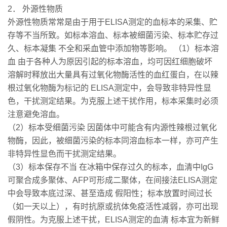
2． 外源性物质
外源性物质常常是由于用于ELISA测定的血标本的采集、贮
存等不当所致。如标本溶血、标本被细菌污染、标本贮存过
久、标本凝集 不全和采血管中添加物等影响。 （1）标本溶
血 由于各种人为原因引起的标本溶血，均可因红细胞破坏
溶解时释放出大量具有过氧化物酶活性的血红蛋白，在以辣
根过氧化物酶为标记的 ELISA测定中，会导致非特异性显
色，干扰测定结果。为克服上述干扰作用，标本采集时必须
注意避免溶血。
（2）标本受细菌污染 因菌体中可能含有内源性辣根过氧化
物酶，因此，被细菌污染的标本同溶血标本一样，亦可产生
非特异性显色而干扰测定结果。
（3）标本保存不当 在冰箱中保存过久的标本，血清中IgG
可聚合成多聚体、AFP可形成二聚体，在间接法ELISA测定
中会导致本底过深、甚至造成 假阳性；标本放置时间过长
（如一天以上），有时抗原或抗体免疫活性减弱，亦可出现
假阴性。为克服上述干扰，ELISA测定的血清 标本宜为新鲜