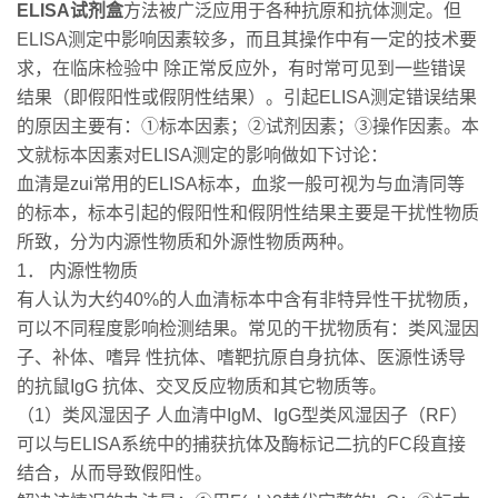
ELISA试剂盒
方法被广泛应用于各种抗原和抗体测定。但
ELISA测定中影响因素较多，而且其操作中有一定的技术要
求，在临床检验中 除正常反应外，有时常可见到一些错误
结果（即假阳性或假阴性结果）。引起ELISA测定错误结果
的原因主要有：①标本因素；②试剂因素；③操作因素。本
文就标本因素对ELISA测定的影响做如下讨论：
血清是zui常用的ELISA标本，血浆一般可视为与血清同等
的标本，标本引起的假阳性和假阴性结果主要是干扰性物质
所致，分为内源性物质和外源性物质两种。
1． 内源性物质
有人认为大约40%的人血清标本中含有非特异性干扰物质，
可以不同程度影响检测结果。常见的干扰物质有：类风湿因
子、补体、嗜异 性抗体、嗜靶抗原自身抗体、医源性诱导
的抗鼠IgG 抗体、交叉反应物质和其它物质等。
（1）类风湿因子 人血清中IgM、IgG型类风湿因子（RF）
可以与ELISA系统中的捕获抗体及酶标记二抗的FC段直接
结合，从而导致假阳性。