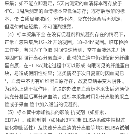
采集；如不能立即测定，5天内测定的血清标本可存放于
4℃，1周后测定的血清标本应低温冻存；冻存后融解的标
本，蛋 白质局部浓缩，分布不均，应充分混合后再测定，
但混匀时应轻柔，不可强烈振荡。
（4）标本凝集不全 在没有促凝剂和抗凝剂存在的情况下，
正常血液采集后1/2~2h开始凝固，18~24h*凝固。临床检验
工作中，有时为了争取 时间快速检测，常在血液还未开始
凝固时即强行离心分离血清，此时的血清中仍残留部分纤维
蛋白原，在ELISA测定过程中可以形成 肉眼可见的纤维蛋白
块，易造成假阳性结果；这类情况于次日复查时因血凝已
*，血清中不再有纤维蛋白原存在，故复查结果变为阴性 。
为避免上述干扰作用，解决的办法是血液标本采集后必须使
其充分凝固后再分离血清，或标本采集时用带分离胶的采血
管或于采血 管中加入适当的促凝剂。
（5）标本管中添加物质的影响 抗凝剂（如肝素，
EDTA）、酶抑制剂（如NaN3可抑制ELISA系统中辣根过
氧化物酶活性）及快速分离血清的分离胶等均对
ELISA试剂