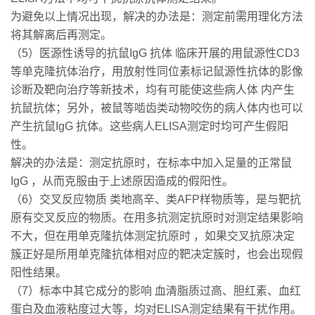
为避免以上情况出现，解决的办法是：测定前需用理化方法
将其解离后再测定。
（5）医源性诱导的抗鼠IgG 抗体 临床开展的用鼠源性CD3
等单克隆抗体治疗，用放射性同位素标记鼠源性抗体的影像
诊断及靶向治疗等新技术，均有可能使这些病人体 内产生
抗鼠抗体；另外，被鼠等啮齿类动物咬伤的病人体内也可以
产生抗鼠IgG 抗体。这些病人ELISA测定时均可产生假阳
性。
解决的办法是：测定抗原时，在标本中加入足量的正常鼠
IgG ，从而克服由于上述原因造成的假阳性。
（6）交叉反应物质 类地高辛、类AFP样物质等，是与靶抗
原有交叉反应的物质。在用多抗测定抗原时对测定结果影响
不大，但在用单克隆抗体测定抗原时 ，如果交叉抗原决定
簇正好是所用单克隆抗体相对应的靶决定簇时，也会出现假
阳性结果。
（7）标本中其它成分的影响 血清脂质过高、胆红素、血红
蛋白及血液粘度过大等，均对ELISA测定结果有干扰作用。