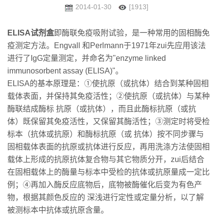
2014-01-30
[1913]
ELISA试剂盒
即酶联免疫吸附试验，是一种常用的固相酶免
疫测定方法。Engvall 和Perlmann于1971年zui先应用该法
进行了IgG定量测定，并命名为"enzyme linked
immunosorbent assay (ELISA)"。
ELISA的基本原理是：①使抗原（或抗体）结合到某种固相
载体表面，并保持其免疫活性；②使抗原（或抗体）与某种
酶联结成酶标 抗原（或抗体），而且此酶标抗原（或抗
体）既保留其免疫活性，又保留其酶活性；③测定时将受检
标本（抗体或抗原）和酶标抗原（或 抗体）按不同步骤与
固相载体表面的抗原或抗体进行反应，再用洗涤方法使固相
载体上形成的抗原抗体复合物与其它物质分开，zui后结合
在固相载体上的酶量与标本中受检的抗体或抗原量成一定比
例；④再加入酶反应底物后，底物被酶催化后变为有色产
物，根据其颜色反应的 深浅进行定性或定量分析，以了解
被测标本中抗体或抗原含量。