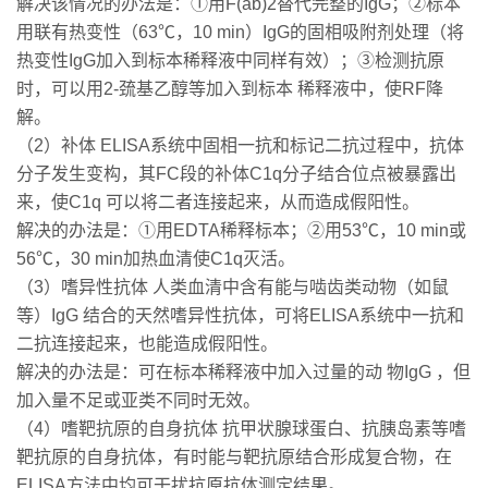
解决该情况的办法是：①用F(ab)2替代完整的IgG；②标本
用联有热变性（63℃，10 min）IgG的固相吸附剂处理（将
热变性IgG加入到标本稀释液中同样有效）；③检测抗原
时，可以用2-巯基乙醇等加入到标本 稀释液中，使RF降
解。
（2）补体 ELISA系统中固相一抗和标记二抗过程中，抗体
分子发生变构，其FC段的补体C1q分子结合位点被暴露出
来，使C1q 可以将二者连接起来，从而造成假阳性。
解决的办法是：①用EDTA稀释标本；②用53℃，10 min或
56℃，30 min加热血清使C1q灭活。
（3）嗜异性抗体 人类血清中含有能与啮齿类动物（如鼠
等）IgG 结合的天然嗜异性抗体，可将ELISA系统中一抗和
二抗连接起来，也能造成假阳性。
解决的办法是：可在标本稀释液中加入过量的动 物IgG ，但
加入量不足或亚类不同时无效。
（4）嗜靶抗原的自身抗体 抗甲状腺球蛋白、抗胰岛素等嗜
靶抗原的自身抗体，有时能与靶抗原结合形成复合物，在
ELISA方法中均可干扰抗原抗体测定结果。