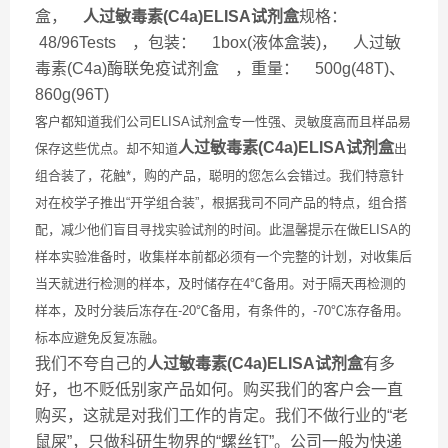
盒，
人过敏毒素(C4a)ELISA试剂盒
规格：
48/96Tests ，包装： 1box(液体盒装)， 人过敏
毒素(C4a)酶联免疫试剂盒 ，重量： 500g(48T)、
860g(96T)
客户都知道我们公司ELISA试剂盒专一性强、灵敏度高而且样品易
人过敏毒素(C4a)ELISA试剂盒
保存这些优点。却不知道
出
组合装了，花触*，购的产品，聪明的您怎么会错过。我们特意针
对在校学子推出“开学组合装”，根据我司不同产品的特点，组合搭
配，减少他们盲目寻找实验试剂的时间。此温馨提示在做ELISA的
样本实验准备时，收集样本前都必须有一个完整的计划，对收集后
当天就进行检测的样本，及时储存在4℃备用。对于隔天再检测的
样本，及时分装后冻存在-20℃备用，有条件的，-70℃冻存备用。
标本应避免反复冻融。
我们不夸自己的
人过敏毒素(C4a)ELISA试剂盒
有多
好，也不贬低别家产品如何。购买我们的客户会一直
购买，这就是对我们工作的肯定。我们不做行业的“老
鼠屎”，只做科研生物界的“螺丝钉”。公司一般为快递