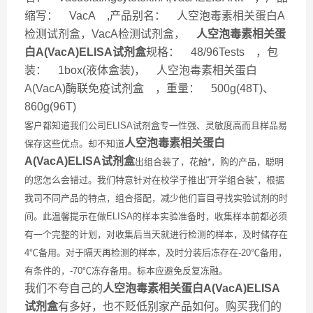
缩写： VacA ,产品别名： 人空泡毒素相关蛋白A
检测试剂盒，VacA检测试剂盒，
人空泡毒素相关蛋
白A(VacA)ELISA试剂盒
规格： 48/96Tests ，包
装： 1box(液体盒装)， 人空泡毒素相关蛋白
A(VacA)酶联免疫试剂盒 ，重量： 500g(48T)、
860g(96T)
客户都知道我们公司ELISA试剂盒专一性强、灵敏度高而且样品易
人空泡毒素相关蛋白
保存这些优点。却不知道
A(VacA)ELISA试剂盒
出组合装了，花触*，购的产品，聪明
的您怎么会错过。我们特意针对在校学子推出“开学组合装”，根据
我司不同产品的特点，组合搭配，减少他们盲目寻找实验试剂的时
间。此温馨提示在做ELISA的样本实验准备时，收集样本前都必须
有一个完整的计划，对收集后当天就进行检测的样本，及时储存在
4℃备用。对于隔天再检测的样本，及时分装后冻存在-20℃备用，
有条件的，-70℃冻存备用。标本应避免反复冻融。
我们不夸自己的
人空泡毒素相关蛋白A(VacA)ELISA
试剂盒
有多好，也不贬低别家产品如何。购买我们的