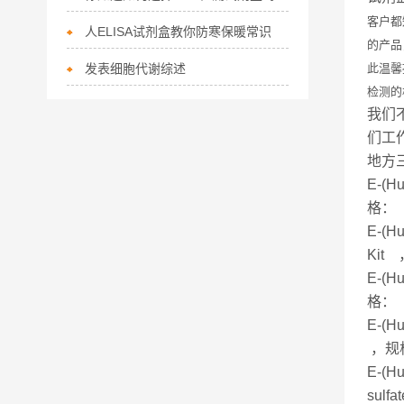
客户都
人ELISA试剂盒教你防寒保暖常识
的产品
发表细胞代谢综述
此温馨
检测的
我们
们工
地方
E-(
格： 
E-(
Kit
E-(
格： 
E-(
，规格
E-(
sulf