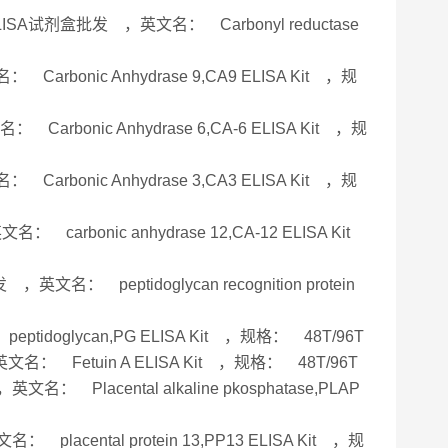
ELISA试剂盒批发 ，英文名： Carbonyl reductase
rbonic Anhydrase 9,CA9 ELISA Kit ，规
arbonic Anhydrase 6,CA-6 ELISA Kit ，规
rbonic Anhydrase 3,CA3 ELISA Kit ，规
arbonic anhydrase 12,CA-12 ELISA Kit
名： peptidoglycan recognition protein
idoglycan,PG ELISA Kit ，规格： 48T/96T
文名： Fetuin A ELISA Kit ，规格： 48T/96T
 Placental alkaline pkosphatase,PLAP
lacental protein 13,PP13 ELISA Kit ，规