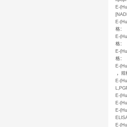
E-(
[NAD
E-(
格： 
E-(H
格： 
E-(
格： 
E-(H
，规格
E-(H
L,PG
E-(
E-(
E-(H
ELIS
E-(H