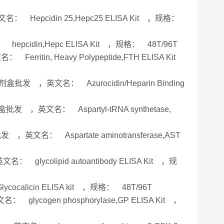
： Hepcidin 25,Hepc25 ELISA Kit ，规格：
pcidin,Hepc ELISA Kit ，规格： 48T/96T
itin, Heavy Polypeptide,FTH ELISA Kit
批发 ，英文名： Azurocidin/Heparin Binding
发 ，英文名： Aspartyl-tRNA synthetase,
文名： Aspartate aminotransferase,AST
 glycolipid autoantibody ELISA Kit ，规
alicin ELISA kit ，规格： 48T/96T
ycogen phosphorylase,GP ELISA Kit ，