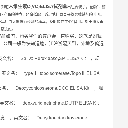
人维生素C(VC)ELISA试剂盒
不知道
出组合装了，花触*，购
不同产品的特点，组合搭配，减少他们盲目寻找实验试剂的时间。
收集后当天就进行检测的样本，及时储存在4℃备用。对于隔天再
反复冻融。
产品如何。购买我们的客户会一直购买，这就是对我
”。公司一般为快递运输，江沪浙隔天到，外地及偏远
Saliva Peroxidase,SP ELISA Kit ，规
： type Ⅱ topoisomerase,TopoⅡ ELISA
eoxycorticosterone,DOC ELISA Kit ，规
deoxyuridinetriphate,DUTP ELISA Kit
 ，英文名： Dehydroepiandrosterone