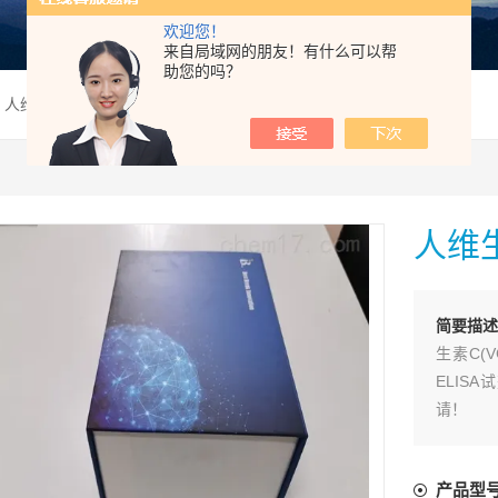
欢迎您！
来自局域网的朋友！有什么可以帮
助您的吗？
 人维生素C（VC）ELISA试剂盒
人维生
简要描述
生素C(
ELIS
请！
产品型