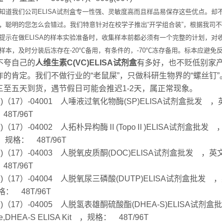
知道我们公司ELISA试剂盒专一性强、灵敏度高而且样品易保存这些优点。却
，聪明的您怎么会错过。我们特意针对在校学子推出“开学组合装”，根据我司
提示在做ELISA的样本实验准备时，收集样本前都必须有一个完整的计划，对
样本，及时分装后冻存在-20℃备用，有条件的，-70℃冻存备用。标本应避免
不夸自己的
人维生素C(VC)ELISA试剂盒
有多好，也不贬低别家
作的肯定。我们不做行业的“老鼠屎”，只做科研生物界的“螺丝钉
三至五天到货，遇节假日可能会推迟1-2天，属正常现象。
Hu)（17）-04001 人唾液过氧化物酶(SP)ELISA试剂盒批发 ，英文名： 
48T/96T
Hu)（17）-04002 人拓朴异构酶Ⅱ(TopoⅡ)ELISA试剂盒批发 ，英文名
 ，规格： 48T/96T
Hu)（17）-04003 人脱氧皮质酮(DOC)ELISA试剂盒批发 ，英文名： D
48T/96T
Hu)（17）-04004 人脱氧尿三磷酸(DUTP)ELISA试剂盒批发 ，英文名： 
： 48T/96T
Hu)（17）-04005 人脱氢表雄酮硫酸酯(DHEA-S)ELISA试剂盒批发
ate,DHEA-S ELISA Kit ，规格： 48T/96T