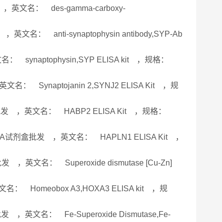
，英文名： des-gamma-carboxy-
名： anti-synaptophysin antibody,SYP-Ab
 synaptophysin,SYP ELISA kit ，规格：
： Synaptojanin 2,SYNJ2 ELISA Kit ，规
盒批发 ，英文名： HABP2 ELISA Kit ，规格：
SA试剂盒批发 ，英文名： HAPLN1 ELISA Kit ，
英文名： Superoxide dismutase [Cu-Zn]
： Homeobox A3,HOXA3 ELISA kit ，规
，英文名： Fe-Superoxide Dismutase,Fe-