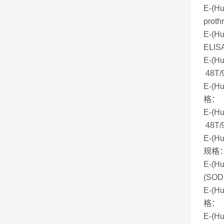
E-(
prot
E-(H
ELIS
E-(
48T/
E-(
格： 
E-(
48T/
E-(
规格：
E-(
(SOD
E-(
格： 
E-(