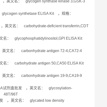
名： glycogen synthase kinase 3,GSK-3
gen synthetase ELISA Kit ，规格：
carbohydrate-deficient transferrin,CDT
cophosphatidylinositol,GPI ELISA Kit
： carbonhydrate antigen 72-4,CA72-4
rbohydrate antigen 50,CA50 ELISA Kit
： carbonhydrate antigen 19-9,CA19-9
SA试剂盒批发 ，英文名： glycosylation-
： 48T/96T
，英文名： glycated low density