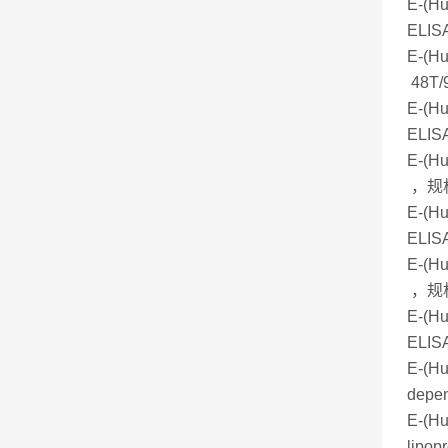
E-(
ELIS
E-(
48T/
E-(H
ELIS
E-(H
，规格
E-(H
ELIS
E-(H
，规格
E-(H
ELIS
E-(
depe
E-(
lipo