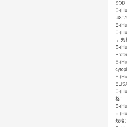
SOD 
E-(
48T/
E-(
E-(H
，规格
E-(
Prot
E-(
cyto
E-(
ELIS
E-(H
格： 
E-(
E-(
规格：