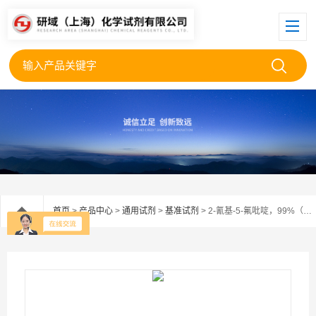
首页
>
产品中心
>
通用试剂
>
基准试剂
> 2-氰基-5-氟吡啶，99%（HPLC）