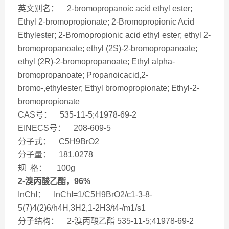
英文别名： 2-bromopropanoic acid ethyl ester;
Ethyl 2-bromopropionate; 2-Bromopropionic Acid
Ethylester; 2-Bromopropionic acid ethyl ester; ethyl 2-
bromopropanoate; ethyl (2S)-2-bromopropanoate;
ethyl (2R)-2-bromopropanoate; Ethyl alpha-
bromopropanoate; Propanoicacid,2-
bromo-,ethylester; Ethyl bromopropionate; Ethyl-2-
bromopropionate
CAS号： 535-11-5;41978-69-2
EINECS号： 208-609-5
分子式： C5H9BrO2
分子量： 181.0278
规 格： 100g
2-溴丙酸乙酯，96%
InChI： InChI=1/C5H9BrO2/c1-3-8-
5(7)4(2)6/h4H,3H2,1-2H3/t4-/m1/s1
分子结构： 2-溴丙酸乙酯 535-11-5;41978-69-2