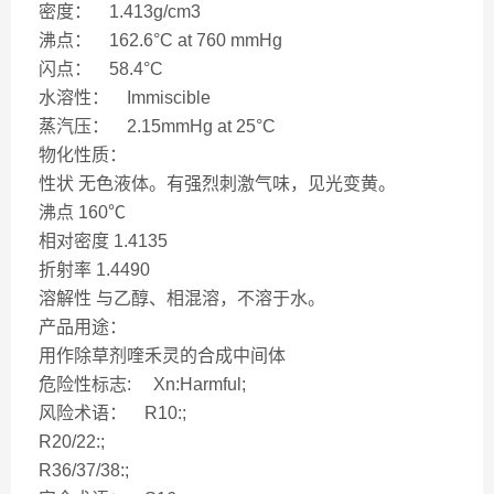
密度： 1.413g/cm3
沸点： 162.6°C at 760 mmHg
闪点： 58.4°C
水溶性： Immiscible
蒸汽压： 2.15mmHg at 25°C
物化性质：
性状 无色液体。有强烈刺激气味，见光变黄。
沸点 160℃
相对密度 1.4135
折射率 1.4490
溶解性 与乙醇、相混溶，不溶于水。
产品用途：
用作除草剂喹禾灵的合成中间体
危险性标志: Xn:Harmful;
风险术语： R10:;
R20/22:;
R36/37/38:;