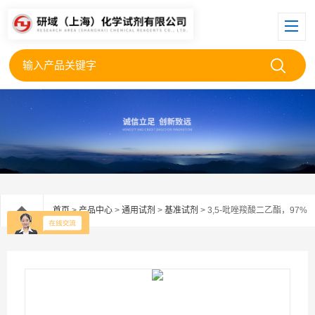
首页
>
产品中心
>
通用试剂
>
基准试剂
> 3,5-吡唑羧酸二乙酯，97%