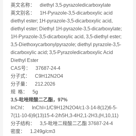
英文名称： diethyl 3,5-pyrazoledicarboxylate
英文别名： 1H-Pyrazole-3,5-dicarboxylic acid
diethyl ester; 1H-pyrazole-3,5-dicarboxylic acid,
diethyl ester; Diethyl 1H-pyrazole-3,5-dicarboxylate;
1H-Pyrazole-3,5-dicarboxylic acid, 3,5-diethyl ester;
3,5-Diethoxycarbonylpyrazole; diethyl pyrazole-3,5-
dicarboxylic acid; 3,5-Pyrazoledicarboxylic Acid
Diethyl Ester
CAS号： 37687-24-4
分子式： C9H12N2O4
分子量： 212.2026
规 格： 5g
3,5-吡唑羧酸二乙酯，97%
InChI： InChI=1/C9H12N2O4/c1-3-14-8(12)6-5-
7(11-10-6)9(13)15-4-2/h5H,3-4H2,1-2H3,(H,10,11)
分子结构： 3,5-吡唑二羧酸二乙酯 37687-24-4
密度： 1.249g/cm3