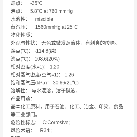
熔点： -35℃
沸点： 5.8°C at 760 mmHg
水溶性： miscible
蒸汽压： 1560mmHg at 25°C
物化性质：
外观与性状： 无色或微发烟液体，有刺鼻的酸味。
熔点(℃)： -114.8(纯)
沸点(℃)： 108.6(20%)
相对密度(水=1)： 1.20
相对蒸气密度(空气=1)： 1.26
饱和蒸气压(kPa)： 30.66(21℃)
溶解性： 与水混溶，溶于碱液。
产品用途：
基本化工原料，用于石油、化工、冶金、印染、食品
等工业部门。
危险性标志: C:Corrosive;
风险术语： R34:;