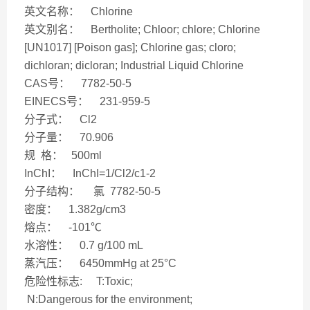
英文名称： Chlorine
英文别名： Bertholite; Chloor; chlore; Chlorine
[UN1017] [Poison gas]; Chlorine gas; cloro;
dichloran; dicloran; Industrial Liquid Chlorine
CAS号： 7782-50-5
EINECS号： 231-959-5
分子式： Cl2
分子量： 70.906
规 格： 500ml
InChI： InChI=1/Cl2/c1-2
分子结构： 氯 7782-50-5
密度： 1.382g/cm3
熔点： -101℃
水溶性： 0.7 g/100 mL
蒸汽压： 6450mmHg at 25°C
危险性标志: T:Toxic;
N:Dangerous for the environment;