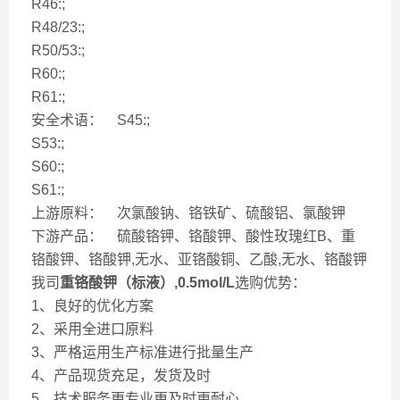
R46:;
R48/23:;
R50/53:;
R60:;
R61:;
安全术语： S45:;
S53:;
S60:;
S61:;
上游原料： 次氯酸钠、铬铁矿、硫酸铝、氯酸钾
下游产品： 硫酸铬钾、铬酸钾、酸性玫瑰红B、重
铬酸钾、铬酸钾,无水、亚铬酸铜、乙酸,无水、铬酸钾
我司
重铬酸钾（标液）,0.5mol/L
选购优势：
1、良好的优化方案
2、采用全进口原料
3、严格运用生产标准进行批量生产
4、产品现货充足，发货及时
5、技术服务更专业更及时更耐心