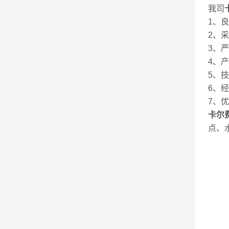
我司
1、
2、
3、
4、
5、
6、
7、
卡尔费
点、