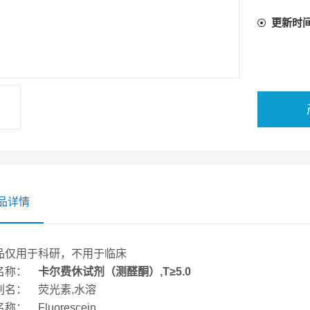
更新时
品详情
品仅用于科研，不用于临床
名称：
卡尔费休试剂（测醛酮）,T≥5.0
别名： 荧光素,水溶
称： Fluorescein