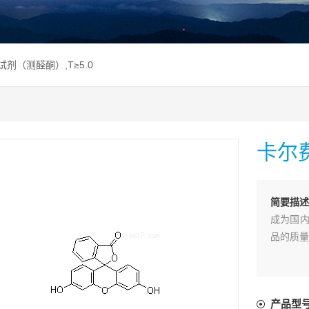
试剂（测醛酮）,T≥5.0
卡尔费
简要描
成为国内
品的质量
产品型