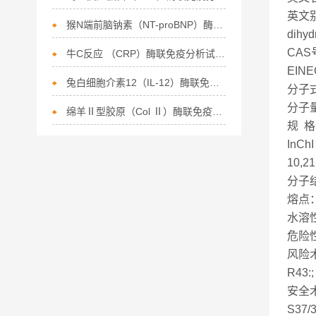
英文别名：
猴N端前脑钠素（NT-proBNP）酶联免疫分析试剂盒
dihyd
CAS
牛C反应 （CRP）酶联免疫分析试剂盒
EINE
兔白细胞介素12（IL-12）酶联免疫分析试剂盒
分子式
分子量
绵羊Ⅱ型胶原（Col Ⅱ）酶联免疫分析试剂盒
规 格
InChI
10,2
分子结
熔点：
水溶性
危险性标
风险术
R43:;
安全术
S37/3