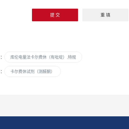
篇：
库伦电量法卡尔费休（有吡啶）,特规
篇：
卡尔费休试剂（测醛酮）