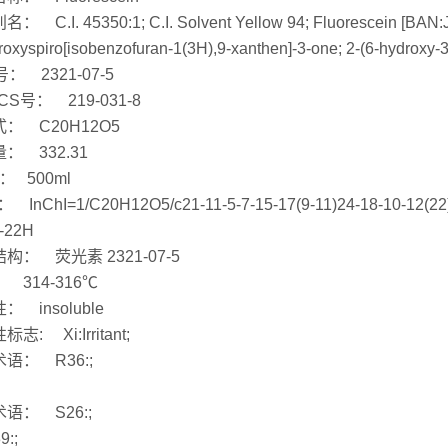
 C.I. 45350:1; C.I. Solvent Yellow 94; Fluorescein [BAN:JAN
roxyspiro[isobenzofuran-1(3H),9-xanthen]-3-one; 2-(6-hydroxy-3
号： 2321-07-5
CS号： 219-031-8
： C20H12O5
： 332.31
： 500ml
： InChI=1/C20H12O5/c21-11-5-7-15-17(9-11)24-18-10-12(22)6
1-22H
构： 荧光素 2321-07-5
 314-316℃
： insoluble
志: Xi:Irritant;
语： R36:;
语： S26:;
9:;