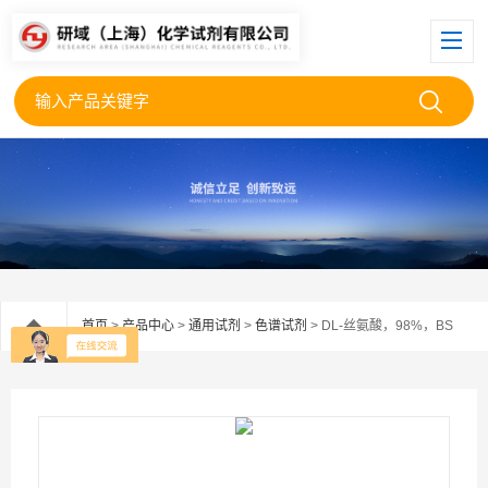
首页
>
产品中心
>
通用试剂
>
色谱试剂
> DL-丝氨酸，98%，BS