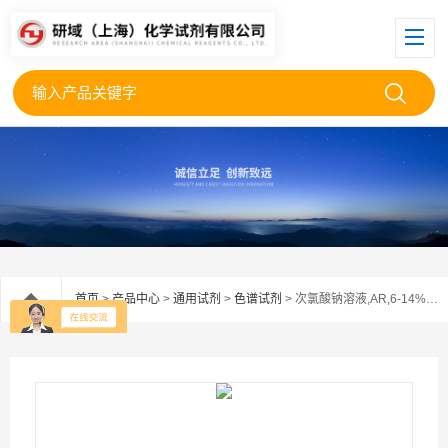
首页
>
产品中心
>
通用试剂
>
色谱试剂
> 次氯酸钠溶液,AR,6-14%活性氯