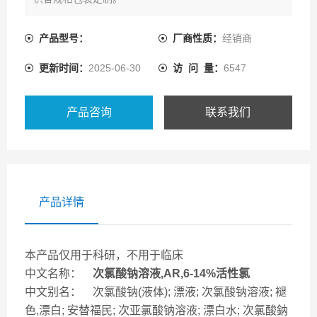
产品型号：
厂商性质：
经销商
更新时间：
2025-06-30
访 问 量：
6547
产品咨询
联系我们
产品详情
本产品仅用于科研，不用于临床
中文名称：
次氯酸钠溶液,AR,6-14%活性氯
中文别名： 次氯酸钠(液体); 漂液; 次氯酸钠溶液; 褪
色,漂白; 安替福民; 次亚氯酸钠溶液; 漂白水; 次氯酸鈉