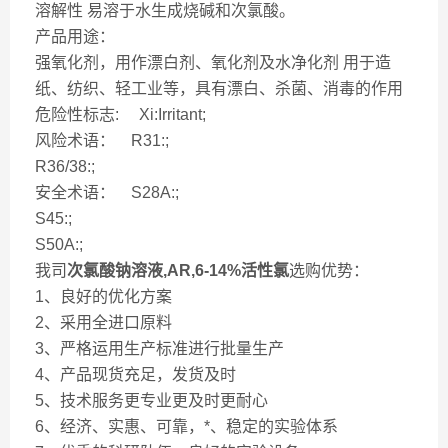
溶解性 易溶于水生成烧碱和次氯酸。
产品用途：
强氧化剂，用作漂白剂、氧化剂及水净化剂 用于造
纸、纺织、轻工业等，具有漂白、杀菌、消毒的作用
危险性标志: Xi:Irritant;
风险术语： R31:;
R36/38:;
安全术语： S28A:;
S45:;
S50A:;
我司
次氯酸钠溶液,AR,6-14%活性氯
选购优势：
1、良好的优化方案
2、采用全进口原料
3、严格运用生产标准进行批量生产
4、产品现货充足，发货及时
5、技术服务更专业更及时更耐心
6、经济、实惠、可靠，*、稳定的实验体系