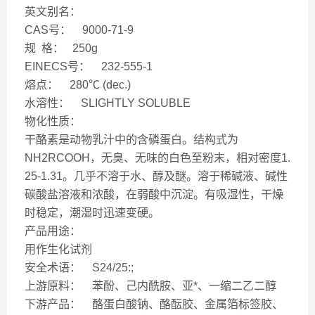
英文别名：
CAS号： 9000-71-9
规 格： 250g
EINECS号： 232-555-1
熔点： 280℃ (dec.)
水溶性： SLIGHTLY SOLUBLE
物化性质：
干酪素是动物乳汁中的含磷蛋白。结构式为
NH2RCOOH，无臭、无味的白色至粉末，相对密度1.
25-1.31。几乎不溶于水、醇及醚。溶于稀碱液、碱性
碳酸盐溶液和浓酸，在弱酸中沉淀。有吸湿性，干燥
时稳定，潮湿时迅速变硬。
产品用途：
用作生化试剂
安全术语： S24/25:;
上游原料： 苯酚、己内酰胺、亚*、一缩二乙二醇
下游产品： 酪蛋白酸钠、酪酝胶、金属箔标签胶、