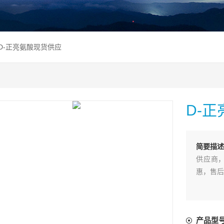
D-正亮氨酸现货供应
D-
简要描述
供应商，
惠，售后
产品型