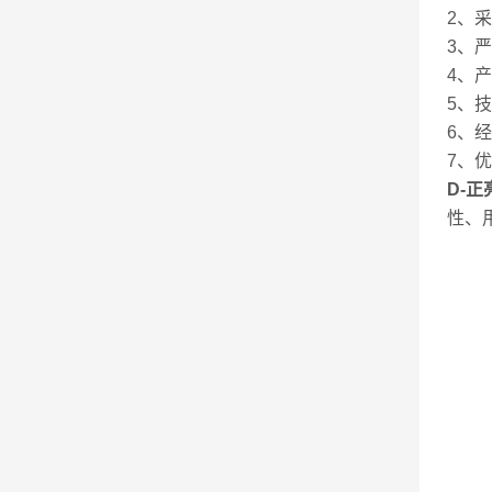
2、
3、
4、
5、
6、
7、
D-
性、