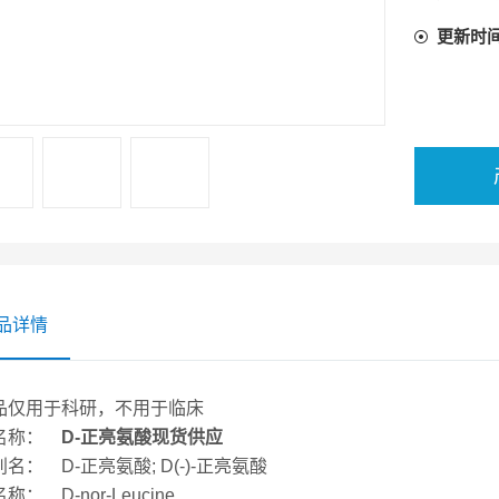
更新时
品详情
品仅用于科研，不用于临床
名称：
D-正亮氨酸现货供应
名： D-正亮氨酸; D(-)-正亮氨酸
称： D-nor-Leucine