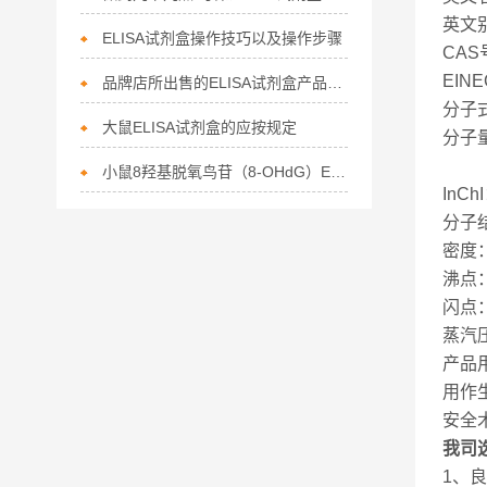
英文别名
ELISA试剂盒操作技巧以及操作步骤
CAS
EINE
品牌店所出售的ELISA试剂盒产品质量有保障
分子式
大鼠ELISA试剂盒的应按规定
分子量
小鼠8羟基脱氧鸟苷（8-OHdG）ELISA试剂盒说明书
InChI
分子结
密度：
沸点： 
闪点：
蒸汽压：
产品
用作
安全术
我司
1、