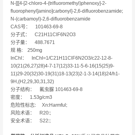
N-[[[4-[2-chloro-4-(trifluoromethyl)phenoxy]-2-
fluorophenyl]amino]carbonyl]-2,6-difluorobenzamide;
N-(carbamoyl)-2,6-difluorobenzamide
CAS号： 101463-69-8
分子式： C21H11ClF6N2O3
分子量： 488.7671
规 格: 250mg
InChI： InChI=1/C21H11ClF6N2O3/c22-12-8-
10(21(26,27)28)4-7-17(12)33-11-5-6-16(15(25)9-
11)29-20(32)30-19(31)18-13(23)2-1-3-14(18)24/h1-
9H,(H2,29,30,31,32)
分子结构： 氟虫脲 101463-69-8
密度： 1.53g/cm3
危险性标志: Xn:Harmful;
风险术语： R20:;
安全术语： S22:;