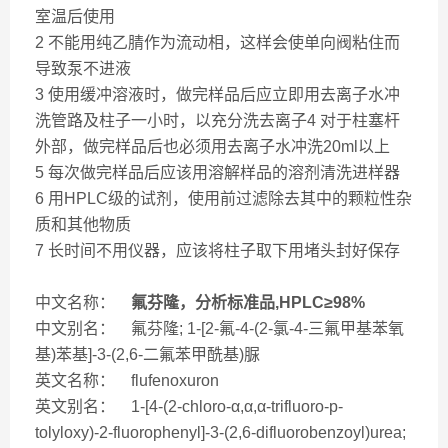
室温后使用
2 不能用纯乙腈作为流动相，这样会使单向阀粘住而
导致泵不进液
3 使用缓冲溶液时，做完样品后应立即用去离子水冲
洗管路及柱子一小时，以充分洗去离子4 对于柱塞杆
外部，做完样品后也必须用去离子水冲洗20ml以上
5 每次做完样品后应该用溶解样品的溶剂清洗进样器
6 用HPLC级的试剂，使用前过滤除去其中的颗粒性杂
质和其他物质
7 长时间不用仪器，应该将柱子取下用堵头封好保存
中文名称：
氟芬隆，分析标准品,HPLC≥98%
中文别名： 氟芬隆; 1-[2-氟-4-(2-氯-4-三氟甲基苯氧
基)苯基]-3-(2,6-二氟苯甲酰基)脲
英文名称： flufenoxuron
英文别名： 1-[4-(2-chloro-α,α,α-trifluoro-p-
tolyloxy)-2-fluorophenyl]-3-(2,6-difluorobenzoyl)urea;