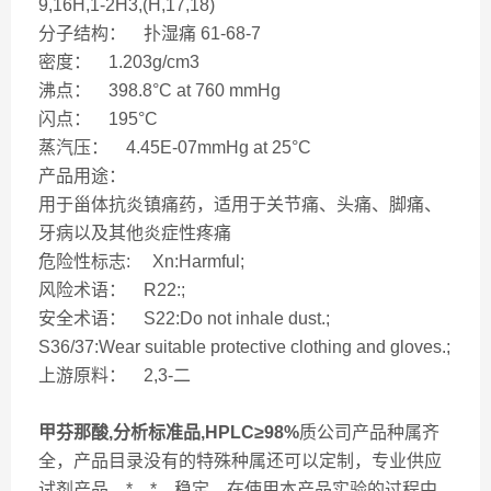
9,16H,1-2H3,(H,17,18)
分子结构： 扑湿痛 61-68-7
密度： 1.203g/cm3
沸点： 398.8°C at 760 mmHg
闪点： 195°C
蒸汽压： 4.45E-07mmHg at 25°C
产品用途：
用于甾体抗炎镇痛药，适用于关节痛、头痛、脚痛、
牙病以及其他炎症性疼痛
危险性标志: Xn:Harmful;
风险术语： R22:;
安全术语： S22:Do not inhale dust.;
S36/37:Wear suitable protective clothing and gloves.;
上游原料： 2,3-二
甲芬那酸,分析标准品,HPLC≥98%
质公司产品种属齐
全，产品目录没有的特殊种属还可以定制，专业供应
试剂产品，*、*、稳定。在使用本产品实验的过程中