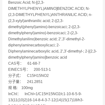
Benzoic Acid; N-[(2,3-
DIMETHYLPHENYL)AMINO]BENZOIC ACID; N-
(2,3-DIMETHYLPHENYL)ANTHRANILIC ACID; n-
(2,3-xylyl)anthranilic acid; 2-((2,3-
dimethyl(phenyl)amino)-benzoicaci; 2-((2,3-
dimethylphenyl)amino)-benzoicaci; 2-(2,3-
Dimethylanilino)benzoic acid; 2’,3’-dimethyl-2-
diphenylaminecarboxylicaci; 2-
Diphenylaminecarboxylic acid, 2',3'-dimethyl-; 2-[(2,3-
dimethylphenyl)amino]benzoic acid
CAS号： 61-68-7
EINECS号： 200-513-1
分子式： C15H15NO2
分子量： 241.2851
规 格: 100mg
InChI： InChI=1/C15H15NO2/c1-10-6-5-9-
13(11(10)2)16-14-8-4-3-7-12(14)15(17)18/h3-