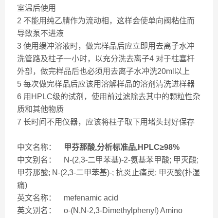
室温后使用
2 不能用纯乙腈作为流动相，这样会使单向阀粘住而
导致泵不进液
3 使用缓冲溶液时，做完样品后应立即用去离子水冲
洗管路及柱子一小时，以充分洗去离子4 对于柱塞杆
外部，做完样品后也必须用去离子水冲洗20ml以上
5 每次做完样品后应该用溶解样品的溶剂清洗进样器
6 用HPLC级的试剂，使用前过滤除去其中的颗粒性杂
质和其他物质
7 长时间不用仪器，应该将柱子取下用堵头封好保存
中文名称：
甲芬那酸,分析标准品,HPLC≥98%
中文别名： N-(2,3-二甲苯基)-2-氨基苯甲酸; 甲灭酸;
甲芬那酸; N-(2,3-二甲苯基)-; 抗炎止痛灵; 甲灭酸(扑湿
痛)
英文名称： mefenamic acid
英文别名： o-(N,N-2,3-Dimethylphenyl) Amino