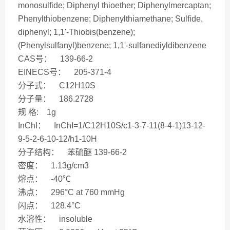
monosulfide; Diphenyl thioether; Diphenylmercaptan;
Phenylthiobenzene; Diphenylthiamethane; Sulfide,
diphenyl; 1,1'-Thiobis(benzene);
(Phenylsulfanyl)benzene; 1,1'-sulfanediyldibenzene
CAS号： 139-66-2
EINECS号： 205-371-4
分子式： C12H10S
分子量： 186.2728
规 格: 1g
InChI： InChI=1/C12H10S/c1-3-7-11(8-4-1)13-12-
9-5-2-6-10-12/h1-10H
分子结构： 苯硫醚 139-66-2
密度： 1.13g/cm3
熔点： -40℃
沸点： 296°C at 760 mmHg
闪点： 128.4°C
水溶性： insoluble