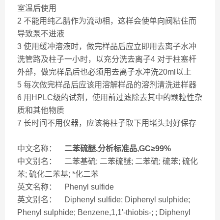
室温后使用
2 不能用纯乙腈作为流动相，这样会使单向阀粘住而
导致泵不进液
3 使用缓冲溶液时，做完样品后应立即用去离子水冲
洗管路及柱子一小时，以充分洗去离子4 对于柱塞杆
外部，做完样品后也必须用去离子水冲洗20ml以上
5 每次做完样品后应该用溶解样品的溶剂清洗进样器
6 用HPLC级的试剂，使用前过滤除去其中的颗粒性杂
质和其他物质
7 长时间不用仪器，应该将柱子取下用堵头封好保存
中文名称：
二苯硫醚,分析标准品,GC≥99%
中文别名： 二苯基硫; 二苯硫醚; 二苯硫; 硫苯; 硫化
苯; 硫化二苯基; *化二苯
英文名称： Phenyl sulfide
英文别名： Diphenyl sulfide; Diphenyl sulphide;
Phenyl sulphide; Benzene,1,1'-thiobis-; ; Diphenyl