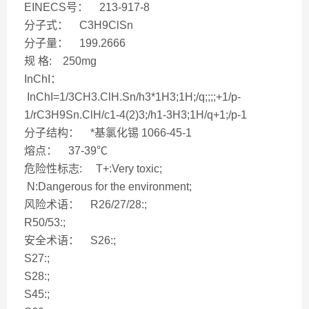
EINECS号： 213-917-8
分子式： C3H9ClSn
分子量： 199.2666
规 格: 250mg
InChI：
InChI=1/3CH3.ClH.Sn/h3*1H3;1H;/q;;;;+1/p-
1/rC3H9Sn.ClH/c1-4(2)3;/h1-3H3;1H/q+1;/p-1
分子结构： *基氯化锡 1066-45-1
熔点： 37-39℃
危险性标志: T+:Very toxic;
N:Dangerous for the environment;
风险术语： R26/27/28:;
R50/53:;
安全术语： S26:;
S27:;
S28:;
S45:;