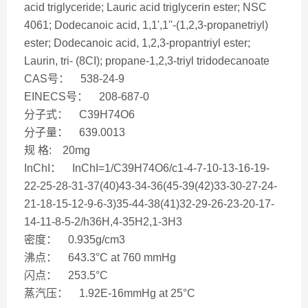
acid triglyceride; Lauric acid triglycerin ester; NSC
4061; Dodecanoic acid, 1,1',1''-(1,2,3-propanetriyl)
ester; Dodecanoic acid, 1,2,3-propantriyl ester;
Laurin, tri- (8CI); propane-1,2,3-triyl tridodecanoate
CAS号： 538-24-9
EINECS号： 208-687-0
分子式： C39H74O6
分子量： 639.0013
规 格: 20mg
InChI： InChI=1/C39H74O6/c1-4-7-10-13-16-19-
22-25-28-31-37(40)43-34-36(45-39(42)33-30-27-24-
21-18-15-12-9-6-3)35-44-38(41)32-29-26-23-20-17-
14-11-8-5-2/h36H,4-35H2,1-3H3
密度： 0.935g/cm3
沸点： 643.3°C at 760 mmHg
闪点： 253.5°C
蒸汽压： 1.92E-16mmHg at 25°C