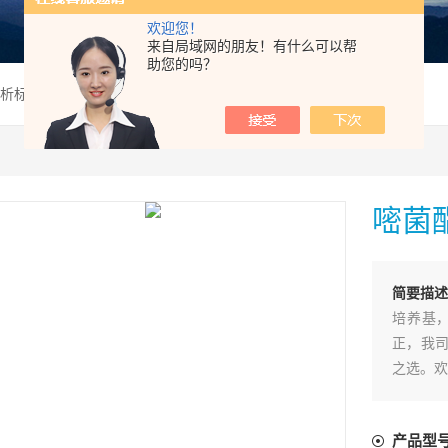
欢迎您！
来自局域网的朋友！有什么可以帮
助您的吗？
析标准品,HPLC≥99%
嘧菌酯
简要描
培养基，
正，我司
之选。欢
产品型