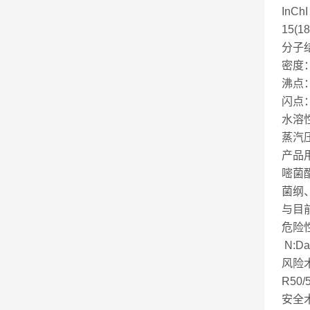
InChI
15(18
分子结构
密度：
沸点： 
闪点：
水溶性
蒸汽压：
产品
嘧菌
菌纲
与目
危险性
N:Dan
风险术
R50/5
安全术