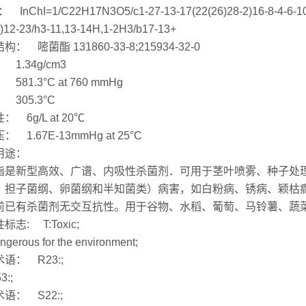
： InChI=1/C22H17N3O5/c1-27-13-17(22(26)28-2)16-8-4-6-10-
)12-23/h3-11,13-14H,1-2H3/b17-13+
： 嘧菌酯 131860-33-8;215934-32-0
 1.34g/cm3
581.3°C at 760 mmHg
 305.3°C
： 6g/L at 20℃
 1.67E-13mmHg at 25°C
用途：
酯是新型高效、广谱、内吸性杀菌剂．可用于茎叶喷雾、种子处
、担子菌纲、卵菌纲和半知菌类）病害，如白粉病、锈病、颖枯
前已有杀菌剂无交互抗性。用于谷物、水稻、葡萄、马铃薯、蔬
标志: T:Toxic;
gerous for the environment;
语： R23:;
3:;
语： S22:;