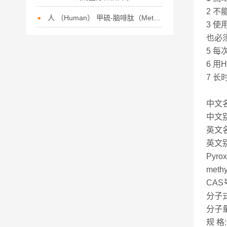
2 
人 （Human） 甲硫-脑啡肽（Met-Enk） ELISA 检测试剂盒说明书
3 
也必
5 
6 
7 
中文
中文别
英文名
英文别名：
Pyrox
methy
CAS号
分子式
分子量
规 格