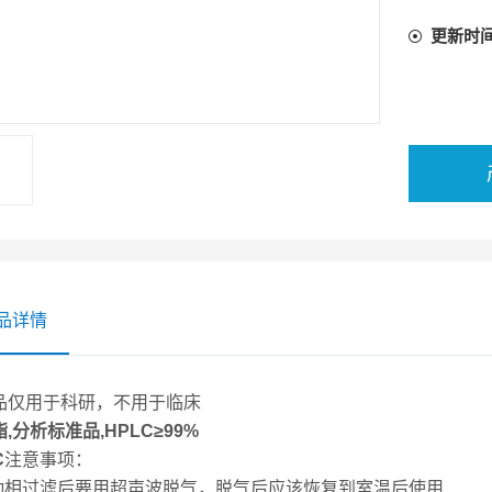
更新时
品详情
品仅用于科研，不用于临床
,分析标准品,HPLC≥99%
C
注意事项：
流动相过滤后要用超声波脱气，脱气后应该恢复到室温后使用