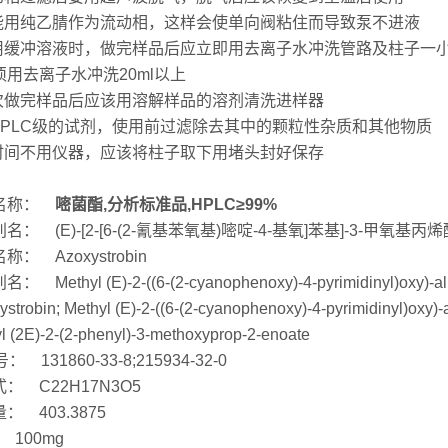
不能用纯乙腈作为流动相，这样会使单向阀粘住而导致泵不进液
使用缓冲溶液时，做完样品后应立即用去离子水冲洗管路及柱子一
须用去离子水冲洗20ml以上
每次做完样品后应该用溶解样品的溶剂清洗进样器
用HPLC级的试剂，使用前过滤除去其中的颗粒性杂质和其他物质
长时间不用仪器，应该将柱子取下用堵头封好保存
名称：
嘧菌酯,分析标准品,HPLC≥99%
名： (E)-[2-[6-(2-氰基苯氧基)嘧啶-4-基氧]苯基]-3-甲氧基丙烯
称： Azoxystrobin
 Methyl (E)-2-((6-(2-cyanophenoxy)-4-pyrimidinyl)oxy)-al
ystrobin; Methyl (E)-2-((6-(2-cyanophenoxy)-4-pyrimidinyl)oxy
l (2E)-2-(2-phenyl)-3-methoxyprop-2-enoate
： 131860-33-8;215934-32-0
： C22H17N3O5
： 403.3875
: 100mg