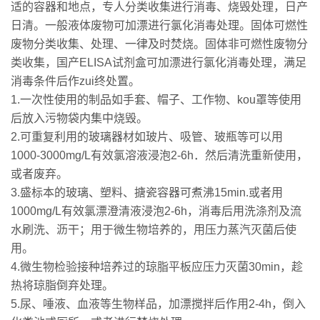
适的容器和地点，专人分类收集进行消毒、烧毁处理，日产
日清。一般液体废物可加漂进行氯化消毒处理。固体可燃性
废物分类收集、处理、一律及时焚烧。固体非可燃性废物分
类收集，国产ELISA试剂盒可加漂进行氯化消毒处理，满足
消毒条件后作zui终处置。
1.一次性使用的制品如手套、帽子、工作物、kou罩等使用
后放入污物袋内集中烧毁。
2.可重复利用的玻璃器材如玻片、吸管、玻瓶等可以用
1000-3000mg/L有效氯溶液浸泡2-6h．然后清洗重新使用，
或者废弃。
3.盛标本的玻璃、塑料、搪瓷容器可煮沸15min.或者用
1000mg/L有效氯漂澄清液浸泡2-6h，消毒后用洗涤剂及流
水刷洗、沥干；用于微生物培养的，用压力蒸汽灭菌后使
用。
4.微生物检验接种培养过的琼脂平板应压力灭菌30min，趁
热将琼脂倒弃处理。
5.尿、唾液、血液等生物样品，加漂搅拌后作用2-4h，倒入