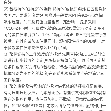
良好。
(2) 包被抗体(或抗原)的选择:将抗体(或抗原)吸附在固相载体
表面时，要求纯度要好,吸附时一般要求PH在9.0~9.6之间。
吸附温度，时间及其蛋白量也有一定影响,一般多采用
4C18~24小时。蛋白质包被的zui适浓度需进行滴定:即用不
同的蛋白质浓度(0.1、1.0和10μg/ml等)ELISA试剂盒进行包
被后，在其它试验条件相同时，观察阳性标本的OD值。对
于多数蛋白质来说通常为1~10μg/ml。
(3) 酶标记抗体工作浓度的选择:首先用直接鸡ELISA试剂盒
法进行初步效价的滴定(见酶标记抗体部份)。然后再固定其
它条件或采取“方阵法"(包被物、待检样品的参考品及酶标记
抗体分别为不同的稀释度)在正式实验系统里准确地滴定其
工作浓度。
(4) 酶的底物及供氢体的选择:对供氢体的选择标准是价廉、
有明显地显色反应，而本身无色。有些供氢体(如OPD等)有
潜在的致癌作用，应注意防护。不致癌、灵敏度高的供氢
体，如TMB和ABTS是目前较为满意的供氢体。底物作用一