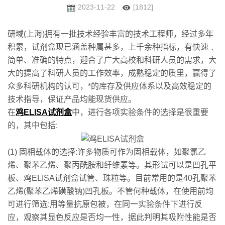
2023-11-22
[1812]
研域(上海)拥有一批技术经验丰富的技术工程师，经过多年
积累，试剂盒现已涵盖种属甚多，上千余种指标，有快速﹑
简单、准确的特点，迎合了广大高校和科研人员的需求，大
大的提高了科研人员的工作效率，成熟稳定的质里，赢得了
众多科研机构的认可，*的库存及供应体系以及高效稳定的
技术指导，保证产品均能现货供应。
在
鸡ELISA试剂盒
中，进行各项实验条件的选择是很重要
的，其中包括:
(1) 固相载体的选择:许多物质可作为固相载体，如聚氯乙
烯、聚苯乙烯、聚丙酰胺和纤维素等。其形试可以是凹孔平
板、鸡ELISA试剂盒试管、珠粒等。目前常用的是40孔聚苯
乙烯(聚苯乙烯磺酸钠)凹孔板。不管何种载体，在使用前均
可进行筛选:用等量抗原包被，在同一实验条件下进行反
应，观察其显色反应是否均一性，据此判明其吸附性能是否