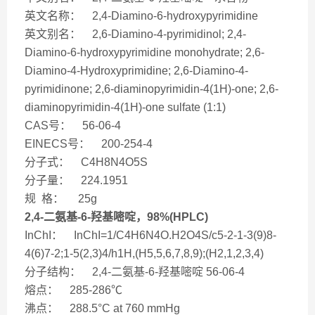
英文名称： 2,4-Diamino-6-hydroxypyrimidine
英文别名： 2,6-Diamino-4-pyrimidinol; 2,4-
Diamino-6-hydroxypyrimidine monohydrate; 2,6-
Diamino-4-Hydroxyprimidine; 2,6-Diamino-4-
pyrimidinone; 2,6-diaminopyrimidin-4(1H)-one; 2,6-
diaminopyrimidin-4(1H)-one sulfate (1:1)
CAS号： 56-06-4
EINECS号： 200-254-4
分子式： C4H8N4O5S
分子量： 224.1951
规 格： 25g
2,4-二氨基-6-羟基嘧啶，98%(HPLC)
InChI： InChI=1/C4H6N4O.H2O4S/c5-2-1-3(9)8-
4(6)7-2;1-5(2,3)4/h1H,(H5,5,6,7,8,9);(H2,1,2,3,4)
分子结构： 2,4-二氨基-6-羟基嘧啶 56-06-4
熔点： 285-286℃
沸点： 288.5°C at 760 mmHg