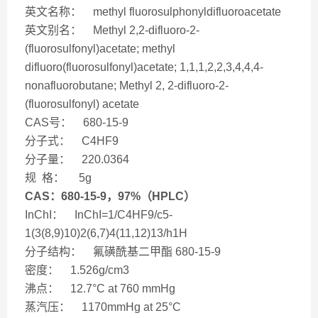
英文名称： methyl fluorosulphonyldifluoroacetate
英文别名： Methyl 2,2-difluoro-2-
(fluorosulfonyl)acetate; methyl
difluoro(fluorosulfonyl)acetate; 1,1,1,2,2,3,4,4,4-
nonafluorobutane; Methyl 2, 2-difluoro-2-
(fluorosulfonyl) acetate
CAS号： 680-15-9
分子式： C4HF9
分子量： 220.0364
规 格： 5g
CAS：680-15-9
，97%（HPLC）
InChI： InChI=1/C4HF9/c5-
1(3(8,9)10)2(6,7)4(11,12)13/h1H
分子结构： 氟磺酰基二甲酯 680-15-9
密度： 1.526g/cm3
沸点： 12.7°C at 760 mmHg
蒸汽压： 1170mmHg at 25°C