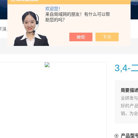
欢迎您！
来自局域网的朋友！有什么可以帮
助您的吗？
氯苄溴，99%（HPLC）
3,4
简要描
业研发与
好的产
销，为全
务。
产品型