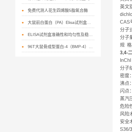
英文别名：
免费代测人花生四烯酸5脂氧合酶
dichl
CAS号
大鼠前白蛋白（PA）Elisa试剂盒说明书
分子式
ELISA试剂盒准确性和均匀性及稳定性
分子量
规 格
96T大鼠骨成型蛋白-4（BMP-4）ELISA试剂盒江苏，淮安
3,4
InChI
分子结
密度：
沸点： 
闪点：
蒸汽压：
危险性标
风险术
安全术
S36/3