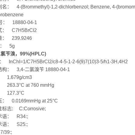
 4-(Brommethyl)-1,2-dichlorbenzol; Benzene, 4-(bromomethy
orobenzene
： 18880-04-1
： C7H5BrCl2
： 239.9246
： 5g
-二氯苄溴，99%(HPLC)
： InChI=1/C7H5BrCl2/c8-4-5-1-2-6(9)7(10)3-5/h1-3H,4H2
构： 3,4-二氯溴苄 18880-04-1
 1.679g/cm3
263.3°C at 760 mmHg
 127.3°C
 0.0169mmHg at 25°C
志: C:Corrosive;
语： R34:;
语： S25:;
7/39:;