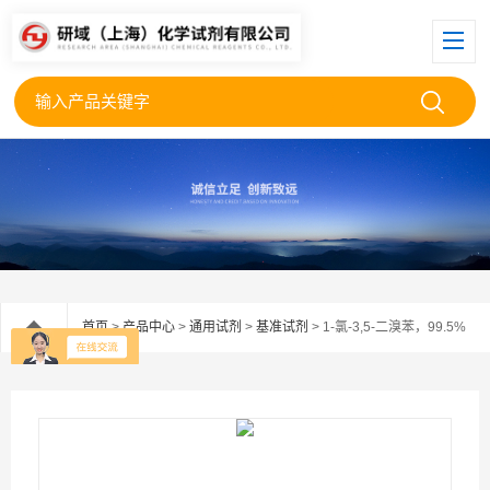
首页
>
产品中心
>
通用试剂
>
基准试剂
> 1-氯-3,5-二溴苯，99.5%