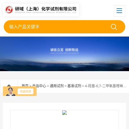
首页
>
产品中心
>
通用试剂
>
基准试剂
> 4-羟基-6,7-二甲氧基喹啉，97%