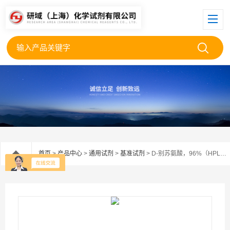
首页
>
产品中心
>
通用试剂
>
基准试剂
> D-别苏氨酸，96%（HPLC）