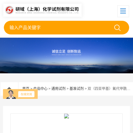
首页
>
产品中心
>
通用试剂
>
基准试剂
> 双（四亚甲基）氟代甲酰胺六氟磷酸，90%