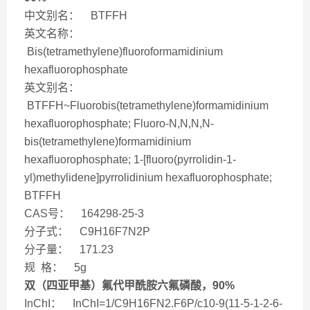
中文别名： BTFFH
英文名称：
Bis(tetramethylene)fluoroformamidinium
hexafluorophosphate
英文别名：
BTFFH~Fluorobis(tetramethylene)formamidinium
hexafluorophosphate; Fluoro-N,N,N,N-
bis(tetramethylene)formamidinium
hexafluorophosphate; 1-[fluoro(pyrrolidin-1-
yl)methylidene]pyrrolidinium hexafluorophosphate;
BTFFH
CAS号： 164298-25-3
分子式： C9H16F7N2P
分子量： 171.23
规 格： 5g
双（四亚甲基）氟代甲酰胺六氟磷酸，90%
InChI： InChI=1/C9H16FN2.F6P/c10-9(11-5-1-2-6-