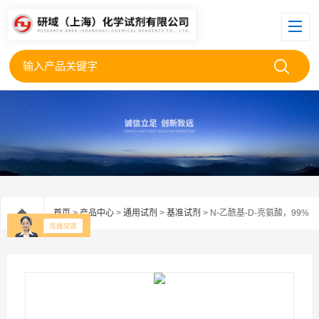
首页
>
产品中心
>
通用试剂
>
基准试剂
> N-乙酰基-D-亮氨酸，99%