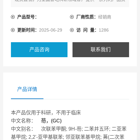
源及配套技术服务。
产品型号：
厂商性质：
经销商
更新时间：
2025-06-29
访 问 量：
1286
产品咨询
联系我们
产品详情
本产品仅用于科研，不用于临床
中文名称：
芴，(GC)
中文别名： 次联苯甲酮; 9H-芴; 二苯并五环; 二亚苯
基甲烷; 2,2'-亚甲基联苯; 邻亚联苯基甲烷; 茀(二次苯