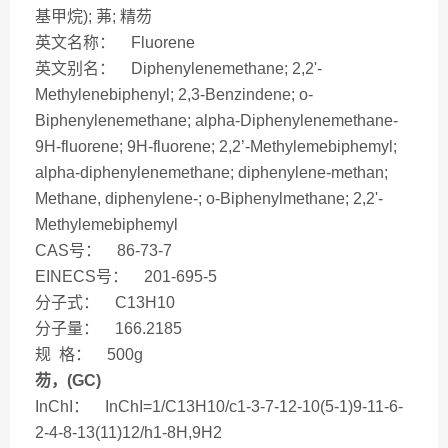
基甲烷); 茀; 精芴
英文名称： Fluorene
英文别名： Diphenylenemethane; 2,2'-
Methylenebiphenyl; 2,3-Benzindene; o-
Biphenylenemethane; alpha-Diphenylenemethane-
9H-fluorene; 9H-fluorene; 2,2’-Methylemebiphemyl;
alpha-diphenylenemethane; diphenylene-methan;
Methane, diphenylene-; o-Biphenylmethane; 2,2'-
Methylemebiphemyl
CAS号： 86-73-7
EINECS号： 201-695-5
分子式： C13H10
分子量： 166.2185
规 格： 500g
芴，(GC)
InChI： InChI=1/C13H10/c1-3-7-12-10(5-1)9-11-6-
2-4-8-13(11)12/h1-8H,9H2