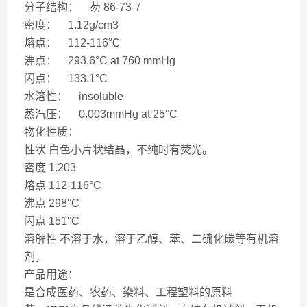
分子结构： 芴 86-73-7
密度： 1.12g/cm3
熔点： 112-116℃
沸点： 293.6°C at 760 mmHg
闪点： 133.1°C
水溶性： insoluble
蒸汽压： 0.003mmHg at 25°C
物化性质：
性状 白色小片状结晶，不纯时有荧光。
密度 1.203
熔点 112-116°C
沸点 298°C
闪点 151°C
溶解性 不溶于水，溶于乙醇、苯、二硫化碳等有机溶
剂。
产品用途：
是合成医药、农药、染料、工程塑料的原料