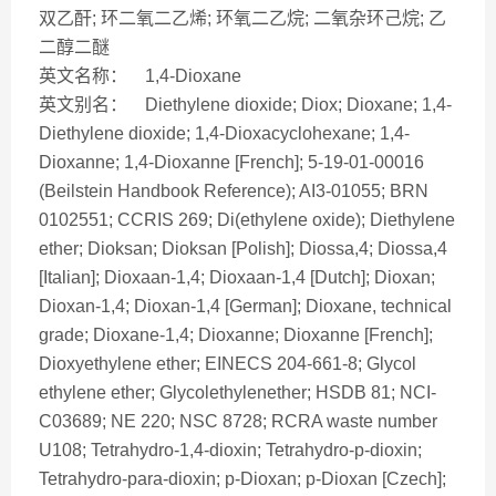
双乙酐; 环二氧二乙烯; 环氧二乙烷; 二氧杂环己烷; 乙
二醇二醚
英文名称： 1,4-Dioxane
英文别名： Diethylene dioxide; Diox; Dioxane; 1,4-
Diethylene dioxide; 1,4-Dioxacyclohexane; 1,4-
Dioxanne; 1,4-Dioxanne [French]; 5-19-01-00016
(Beilstein Handbook Reference); AI3-01055; BRN
0102551; CCRIS 269; Di(ethylene oxide); Diethylene
ether; Dioksan; Dioksan [Polish]; Diossa,4; Diossa,4
[Italian]; Dioxaan-1,4; Dioxaan-1,4 [Dutch]; Dioxan;
Dioxan-1,4; Dioxan-1,4 [German]; Dioxane, technical
grade; Dioxane-1,4; Dioxanne; Dioxanne [French];
Dioxyethylene ether; EINECS 204-661-8; Glycol
ethylene ether; Glycolethylenether; HSDB 81; NCI-
C03689; NE 220; NSC 8728; RCRA waste number
U108; Tetrahydro-1,4-dioxin; Tetrahydro-p-dioxin;
Tetrahydro-para-dioxin; p-Dioxan; p-Dioxan [Czech];