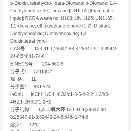
p-Dioxin, tetrahydro-; para-Dioxane; p-Dioxane; 1,4-
Diethylenedioxide; Dioxane [UN1165] [Flammable
liquid]; RCRA waste no. U108; UN 1165; UN1165;
1,2-dioxane; ethoxyethane-ethene (1:2); Diokan;
Diethylendioxid; Diethyeneoxide; 1,4-
Dioxin,tetrahydro-
CAS号： 123-91-1;28347-88-8;28347-91-3;39449-
24-6;54841-74-6
EINECS号： 204-661-8
分子式： C4H8O2
规 格： 1L
分子量： 88.0524
InChI： InChI=1/C4H8O2/c1-3-5-4-2;2*1-2/h3-
4H2,1-2H3;2*1-2H2
分子结构：
1,4-二氧六环
123-91-1;28347-88-
8;28347-91-3;39449-24-6;54841-74-6
熔点： 12℃