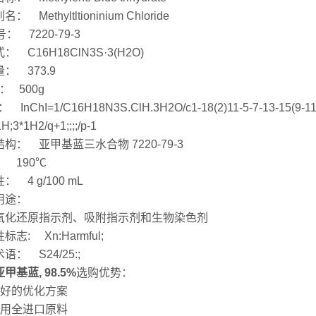
： Methyltltioninium Chloride
号： 7220-79-3
： C16H18ClN3S·3(H2O)
： 373.9
： 500g
： InChI=1/C16H18N3S.ClH.3H2O/c1-18(2)11-5-7-13-15(9-11)20
H;3*1H2/q+1;;;;/p-1
构： 亚甲基蓝三水合物 7220-79-3
 190℃
： 4 g/100 mL
用途：
氧化还原指示剂、吸附指示剂和生物染色剂
标志: Xn:Harmful;
语： S24/25:;
亚甲基蓝, 98.5%
选购优势：
良好的优化方案
采用全进口原料