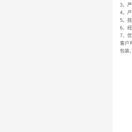
3、
4、
5、
6、
7、
客户
包装