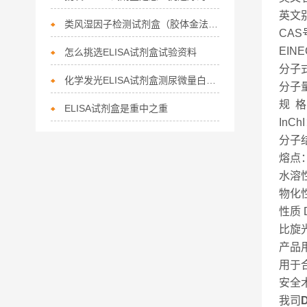
英文别名
类风湿因子检测试剂盒（胶体金法）使用说明书
CAS
EINE
怎么挑选ELISA试剂盒试验资料
分子式
化学发光ELISA试剂盒测尿微量白蛋白
分子量
规 格
ELISA试剂盒是重中之重
InChI
分子结
熔点：
水溶性：
物化
性质
比旋光度
产品
用于
安全术
我司