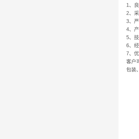
1、
2、
3、
4、
5、
6、
7、
客户
包装