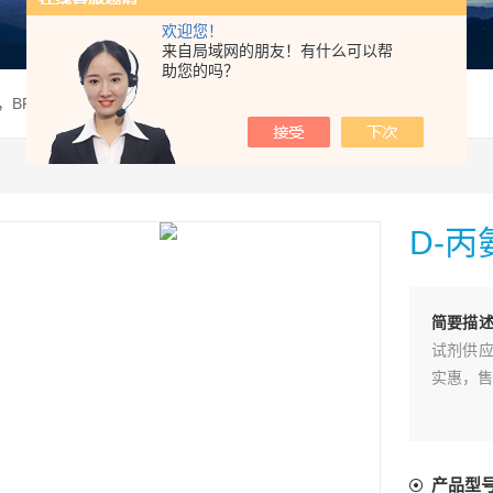
欢迎您！
来自局域网的朋友！有什么可以帮
助您的吗？
，BR
D-丙
简要描
试剂供应
实惠，售
产品型