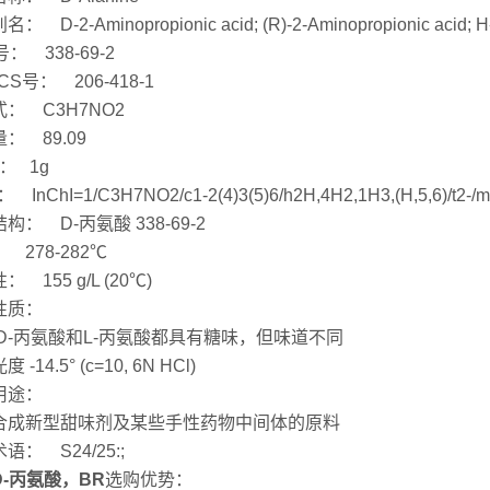
： D-2-Aminopropionic acid; (R)-2-Aminopropionic acid; H
号： 338-69-2
CS号： 206-418-1
： C3H7NO2
： 89.09
： 1g
： InChI=1/C3H7NO2/c1-2(4)3(5)6/h2H,4H2,1H3,(H,5,6)/t2-/m
构： D-丙氨酸 338-69-2
 278-282℃
 155 g/L (20℃)
性质：
 D-丙氨酸和L-丙氨酸都具有糖味，但味道不同
 -14.5° (c=10, 6N HCl)
用途：
合成新型甜味剂及某些手性药物中间体的原料
语： S24/25:;
D-丙氨酸，BR
选购优势：