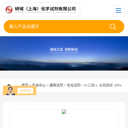
首页
>
产品中心
>
通用试剂
>
生化试剂
> N-乙酰-L-谷氨酰胺 ,99%