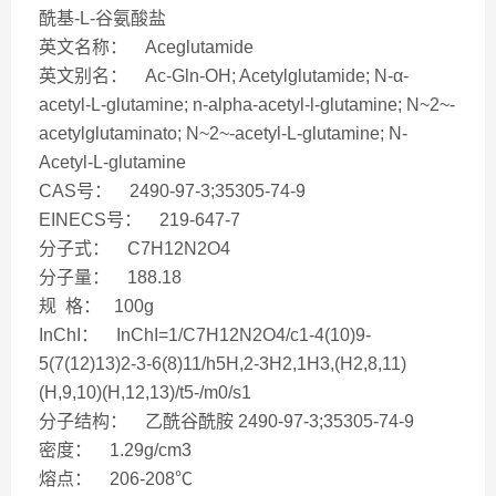
酰基-L-谷氨酸盐
英文名称： Aceglutamide
英文别名： Ac-Gln-OH; Acetylglutamide; N-α-
acetyl-L-glutamine; n-alpha-acetyl-l-glutamine; N~2~-
acetylglutaminato; N~2~-acetyl-L-glutamine; N-
Acetyl-L-glutamine
CAS号： 2490-97-3;35305-74-9
EINECS号： 219-647-7
分子式： C7H12N2O4
分子量： 188.18
规 格： 100g
InChI： InChI=1/C7H12N2O4/c1-4(10)9-
5(7(12)13)2-3-6(8)11/h5H,2-3H2,1H3,(H2,8,11)
(H,9,10)(H,12,13)/t5-/m0/s1
分子结构： 乙酰谷酰胺 2490-97-3;35305-74-9
密度： 1.29g/cm3
熔点： 206-208℃