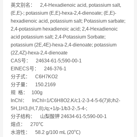
英文别名： 2,4-Hexadienoic acid, potassium salt,
(E,E)-; potassium (E,E)-hexa-2,4-dienoate; (E,E)-
hexadienoic acid, potassium salt; Potassium sarbate;
2,4-potassium hexadienoic acid; 2,4-Hexadienoic
acid potassium salt; 2,4-Potassium Sorbate;
potassium (2E,4E)-hexa-2,4-dienoate; potassium
(2Z,4Z)-hexa-2,4-dienoate
CAS号： 24634-61-5;590-00-1
EINECS号： 246-376-1
分子式： C6H7KO2
分子量： 150.2169
规 格： 100g
InChI： InChI=1/C6H8O2.K/c1-2-3-4-5-6(7)8;/h2-
5H,1H3,(H,7,8);/q;+1/p-1/b3-2-,5-4-;
分子结构： 山梨酸钾 24634-61-5;590-00-1
熔点： 270℃
水溶性： 58.2 g/100 mL (20℃)