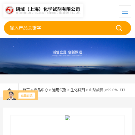
首页
>
产品中心
>
通用试剂
>
生化试剂
> 山梨酸钾 ,>99.0%（T）