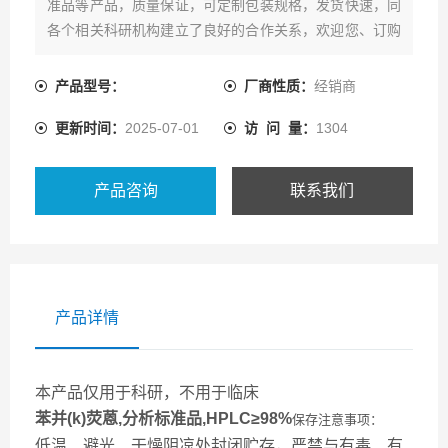
准品等产品，质量保证，可定制包装规格，发货快速，同
各个相关科研机构建立了良好的合作关系，欢迎您、订购
优势的产品!
产品型号：
厂商性质：
经销商
更新时间：
2025-07-01
访 问 量：
1304
产品咨询
联系我们
产品详情
本产品仅用于科研，不用于临床
苯并(k)荧蒽,分析标准品,HPLC≥98%
保存注意事项：
低温、避光、干燥阴凉处封闭贮存，严禁与有毒、有