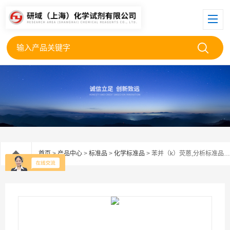
首页
>
产品中心
>
标准品
>
化学标准品
> 苯并（k）荧蒽,分析标准品,HPLC≥98%