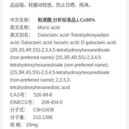
品运输，轻搬动轻放，防止日晒、雨淋。
中文名称：
粘液酸,分析标准品,LC≥98%
英文名称： Mucic acid
英文别名： Galactaric acid~Tetrahydroxyadipic
acid; Galactaric acid; hexaric acid; D-galactaric acid;
(2R,3S,4R,5S)-2,3,4,5-tetrahydroxyhexanedioate
(non-preferred name); (2S,3R,4R,5S)-2,3,4,5-
tetrahydroxyhexanedioate (non-preferred name);
(2S,3R,4S,5S)-2,3,4,5-tetrahydroxyhexanedioate
(non-preferred name); 2,2,3,3-
tetrahydroxyhexanedioic acid
CAS号： 526-99-8
EINECS号： 208-404-0
分子式： C6H10O8
分子量： 210.1388
规 格: 20mg