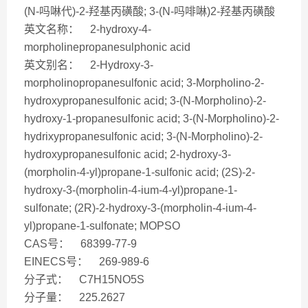
(N-吗啉代)-2-羟基丙磺酸; 3-(N-吗啡啉)2-羟基丙磺酸
英文名称： 2-hydroxy-4-
morpholinepropanesulphonic acid
英文别名： 2-Hydroxy-3-
morpholinopropanesulfonic acid; 3-Morpholino-2-
hydroxypropanesulfonic acid; 3-(N-Morpholino)-2-
hydroxy-1-propanesulfonic acid; 3-(N-Morpholino)-2-
hydrixypropanesulfonic acid; 3-(N-Morpholino)-2-
hydroxypropanesulfonic acid; 2-hydroxy-3-
(morpholin-4-yl)propane-1-sulfonic acid; (2S)-2-
hydroxy-3-(morpholin-4-ium-4-yl)propane-1-
sulfonate; (2R)-2-hydroxy-3-(morpholin-4-ium-4-
yl)propane-1-sulfonate; MOPSO
CAS号： 68399-77-9
EINECS号： 269-989-6
分子式： C7H15NO5S
分子量： 225.2627