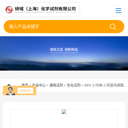
首页
>
产品中心
>
通用试剂
>
生化试剂
> 99% 3-吗啉-2-羟基丙磺酸（MOPSO）