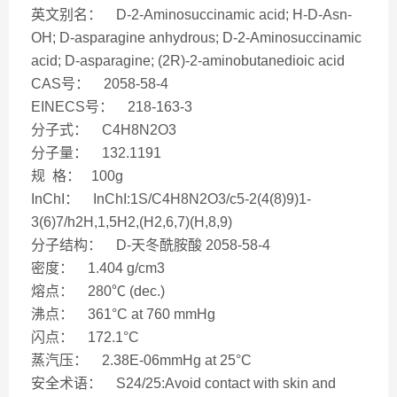
英文别名： D-2-Aminosuccinamic acid; H-D-Asn-
OH; D-asparagine anhydrous; D-2-Aminosuccinamic
acid; D-asparagine; (2R)-2-aminobutanedioic acid
CAS号： 2058-58-4
EINECS号： 218-163-3
分子式： C4H8N2O3
分子量： 132.1191
规 格： 100g
InChI： InChI:1S/C4H8N2O3/c5-2(4(8)9)1-
3(6)7/h2H,1,5H2,(H2,6,7)(H,8,9)
分子结构： D-天冬酰胺酸 2058-58-4
密度： 1.404 g/cm3
熔点： 280℃ (dec.)
沸点： 361°C at 760 mmHg
闪点： 172.1°C
蒸汽压： 2.38E-06mmHg at 25°C
安全术语： S24/25:Avoid contact with skin and